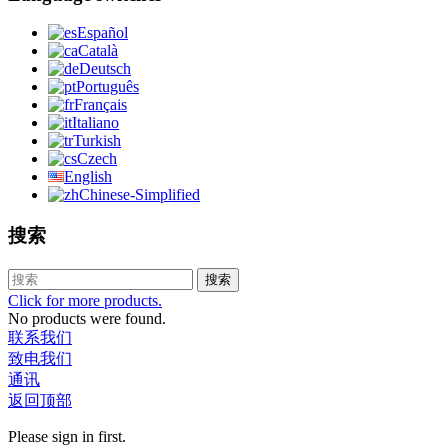
Español
Català
Deutsch
Português
Français
Italiano
Turkish
Czech
English
Chinese-Simplified
搜索
搜索
Click for more products.
No products were found.
联系我们
致电我们
通讯
返回顶部
Please sign in first.