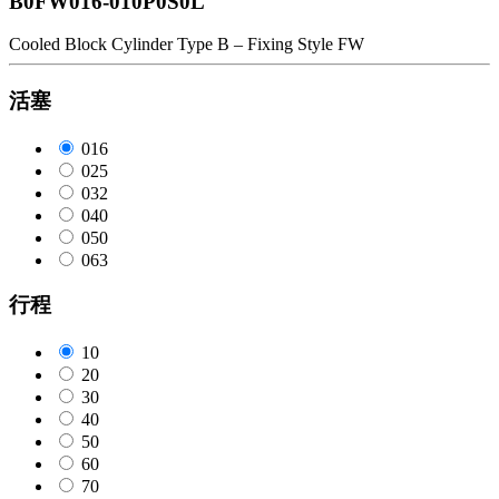
B0FW016-010P0S0L
Cooled Block Cylinder Type B – Fixing Style FW
活塞
016
025
032
040
050
063
行程
10
20
30
40
50
60
70