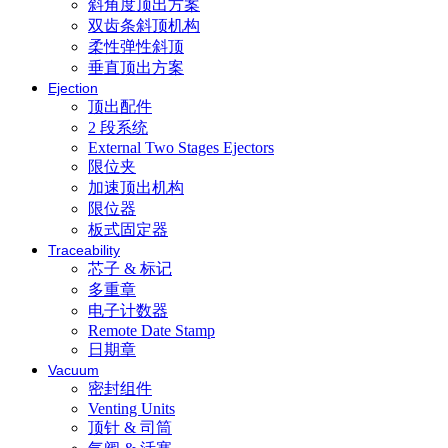
斜角度顶出方案
双齿条斜顶机构
柔性弹性斜顶
垂直顶出方案
Ejection
顶出配件
2 段系统
External Two Stages Ejectors
限位夹
加速顶出机构
限位器
板式固定器
Traceability
芯子 & 标记
多重章
电子计数器
Remote Date Stamp
日期章
Vacuum
密封组件
Venting Units
顶针 & 司筒