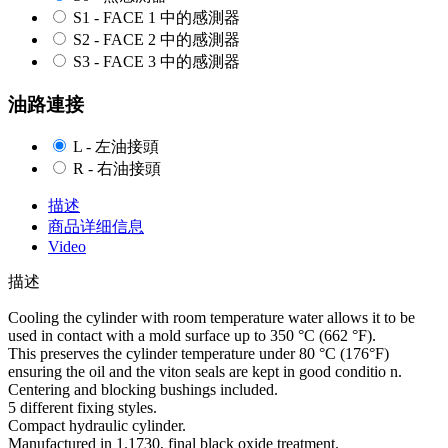
S1 - FACE 1 中的感測器
S2 - FACE 2 中的感測器
S3 - FACE 3 中的感測器
油路連接
L - 左油接頭
R - 右油接頭
描述
商品详细信息
Video
描述
Cooling the cylinder with room temperature water allows it to be
used in contact with a mold surface up to 350 °C (662 °F).
This preserves the cylinder temperature under 80 °C (176°F)
ensuring the oil and the viton seals are kept in good conditio n.
Centering and blocking bushings included.
5 different fixing styles.
Compact hydraulic cylinder.
Manufactured in 1.1730, final black oxide treatment.