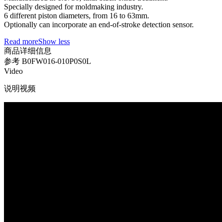
Specially designed for moldmaking industry.
6 different piston diameters, from 16 to 63mm.
Optionally can incorporate an end-of-stroke detection sensor.
Read more
Show less
商品详细信息
参考
B0FW016-010P0S0L
Video
说明视频