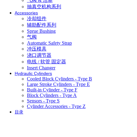
气阀 & 活塞
抽真空机构系列
Accessories
冷却组件
辅助配件系列
Sprue Bushing
气阀
Automatic Safety Strap
冲压模具
浇口调节器
电线 / 软管 固定器
Insert Changer
Hydraulic Cylinders
Cooled Block Cylinders - Type B
Large Stroke Cylinders - Type E
Built-in Cylinder - Type F
Block Cylinders - Type A
Sensors - Type S
Cylinder Accessories - Type Z
目录