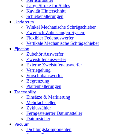
Kernstifthalter
Large Stroke for Slides
Kavität Hinterschnitt
Schiebehalterungen
Undercuts
Winkel Mechanische Schrägschieber
Zweifach-Zahnstangen-System
Flexibler Federauswerfer
Vertikale Mechanische Schrägschieber
Ejection
Zubehör Auswerfer
Zweistufenauswerfer
Externe Zweistufenauswerfer
Verriegelung
Vorschubauswerfer
Begrenzung
Plattenhalterungen
Traceability
Einsätze & Markierung
Mehrfachsteller
Zykluszähler
Ferngesteuerter Datumssteller
Datumsteller
Vacuum
Dichtungskomponenten