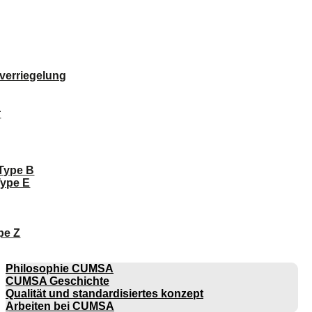
verriegelung
r
 Type B
Type E
pe Z
UNTERNEHMEN
Philosophie CUMSA
CUMSA Geschichte
Qualität und standardisiertes konzept
Arbeiten bei CUMSA