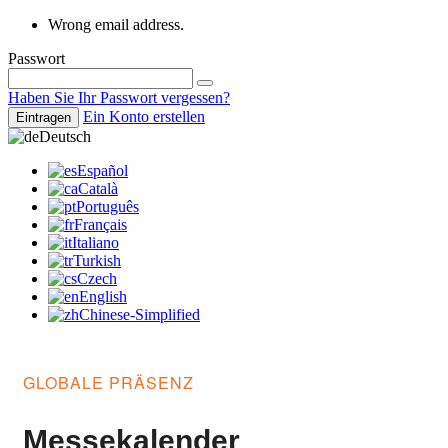
Wrong email address.
Passwort
Haben Sie Ihr Passwort vergessen?
Ein Konto erstellen
Eintragen
Deutsch
Español
Català
Português
Français
Italiano
Turkish
Czech
English
Chinese-Simplified
GLOBALE PRÄSENZ
Messekalender