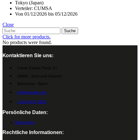
Tokyo (Japan)
Verteiler: CUMSA
Von 01/12/2026 bis 05/12/2026
Close
Suche
Click for more products.
No products were found.
Kontaktieren Sie uns:
Carrer d'Isaac Peral, 21
08960 - Sant Just Desvern
Barcelona - Spain
info@cumsa.com
+34 93 473 2552
Persönliche Daten:
Mein Konto
Rechtliche Informationen: