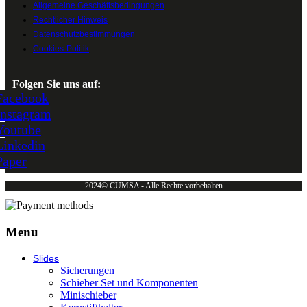
Allgemeine Geschäftsbedingungen
Rechtlicher Hinweis
Datenschutzbestimmungen
Cookies-Politik
Folgen Sie uns auf:
Facebook
Instagram
Youtube
Linkedin
Paper
2024© CUMSA - Alle Rechte vorbehalten
Menu
Slides
Sicherungen
Schieber Set und Komponenten
Minischieber