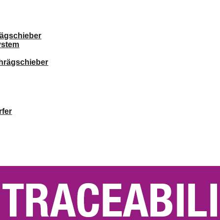
ägschieber
ystem
chrägschieber
fer