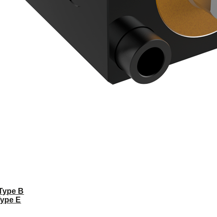
 Type B
Type E