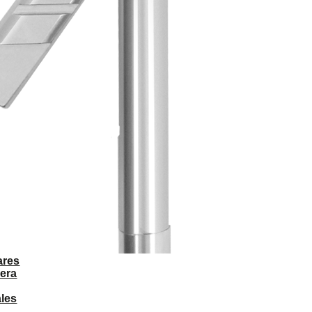
ares
era
ales