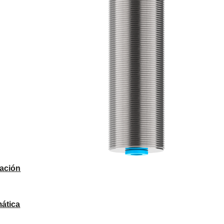
ación
ática