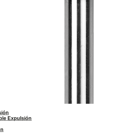
sión
ble Expulsión
ón