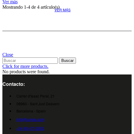
Ver más
Mostrando
1
-4 de 4 artículo(s)
VER MÁS
Close
Buscar
Click for more products.
No products were found.
Contacto:
Carrer d'Isaac Peral, 21
08960 - Sant Just Desvern
Barcelona - Spain
info@cumsa.com
+34 93 473 2552