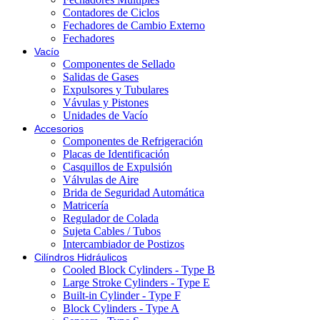
Contadores de Ciclos
Fechadores de Cambio Externo
Fechadores
Vacío
Componentes de Sellado
Salidas de Gases
Expulsores y Tubulares
Vávulas y Pistones
Unidades de Vacío
Accesorios
Componentes de Refrigeración
Placas de Identificación
Casquillos de Expulsión
Válvulas de Aire
Brida de Seguridad Automática
Matricería
Regulador de Colada
Sujeta Cables / Tubos
Intercambiador de Postizos
Cilíndros Hidráulicos
Cooled Block Cylinders - Type B
Large Stroke Cylinders - Type E
Built-in Cylinder - Type F
Block Cylinders - Type A