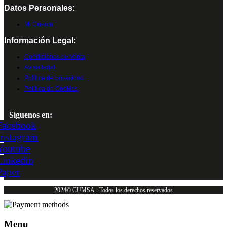
Datos Personales:
Mi Cuenta
Información Legal:
Condiciones de Venta
Aviso legal
Política de privacidad
Política de Cookies
Síguenos en:
Facebook
Instagram
Youtube
Linkedin
Paper
2024© CUMSA - Todos los derechos reservados
Menu