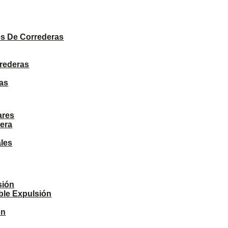
PRODUCTOS
s De Correderas
rrederas
as
ares
era
ales
sión
ble Expulsión
ón