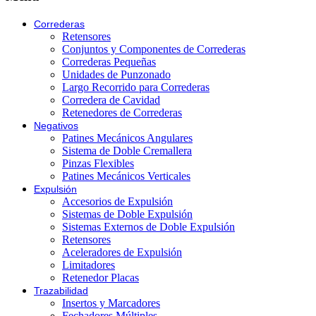
Correderas
Retensores
Conjuntos y Componentes de Correderas
Correderas Pequeñas
Unidades de Punzonado
Largo Recorrido para Correderas
Corredera de Cavidad
Retenedores de Correderas
Negativos
Patines Mecánicos Angulares
Sistema de Doble Cremallera
Pinzas Flexibles
Patines Mecánicos Verticales
Expulsión
Accesorios de Expulsión
Sistemas de Doble Expulsión
Sistemas Externos de Doble Expulsión
Retensores
Aceleradores de Expulsión
Limitadores
Retenedor Placas
Trazabilidad
Insertos y Marcadores
Fechadores Múltiples