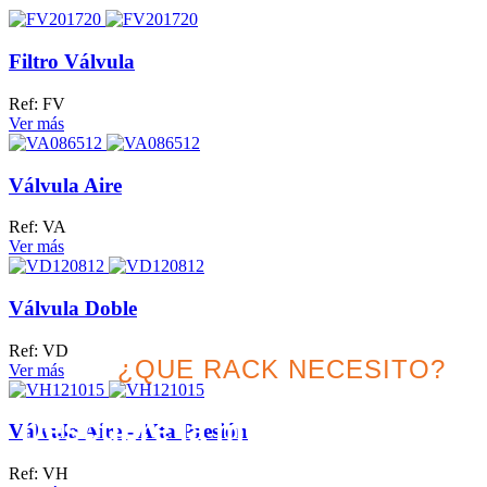
Filtro Válvula
Ref: FV
Ver más
Válvula Aire
Ref: VA
Ver más
Válvula Doble
Ref: VD
¿QUE RACK NECESITO?
Ver más
Descubre la mejor solución
Válvula Aire - Alta Presión
para tu proyecto
Ref: VH