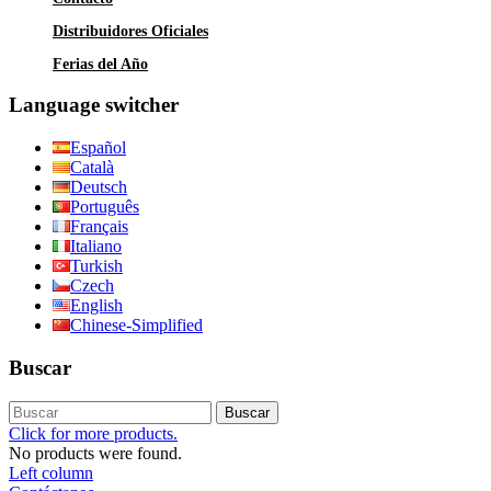
Distribuidores Oficiales
Ferias del Año
Language switcher
Español
Català
Deutsch
Português
Français
Italiano
Turkish
Czech
English
Chinese-Simplified
Buscar
Buscar
Click for more products.
No products were found.
Left column