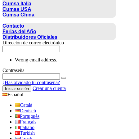
Cumsa Italia
Cumsa USA
Cumsa China
CONTACTO
Contacto
Ferias del Año
Distribuidores Oficiales
Dirección de correo electrónico
Wrong email address.
Contraseña
¿Has olvidado tu contraseña?
Crear una cuenta
Iniciar sesión
Español
Català
Deutsch
Português
Français
Italiano
Turkish
Czech