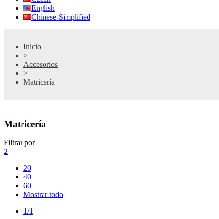
English
Chinese-Simplified
Inicio
>
Accesorios
>
Matricería
Matricería
Filtrar por
2
20
40
60
Mostrar todo
1/1