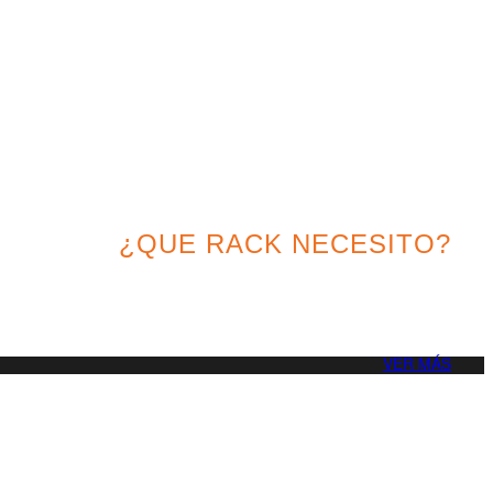
¿QUE RACK NECESITO?
or solución para tu proyecto
VER MÁS