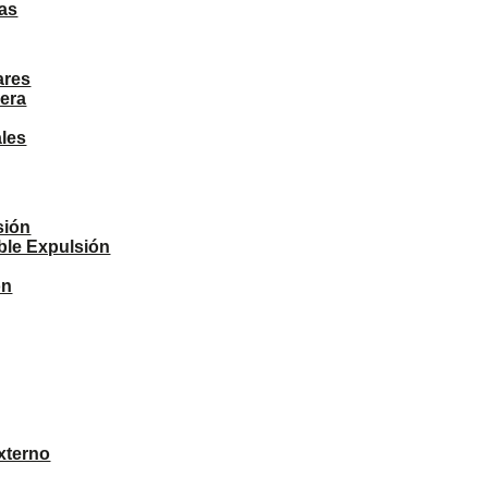
as
ares
era
ales
sión
ble Expulsión
ón
xterno