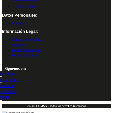
+34 93 473 2552
Datos Personales:
Mi Cuenta
Información Legal:
Condiciones de Venta
Aviso legal
Política de privacidad
Política de Cookies
Síguenos en:
Facebook
Instagram
Youtube
Linkedin
Paper
2024© CUMSA - Todos los derechos reservados