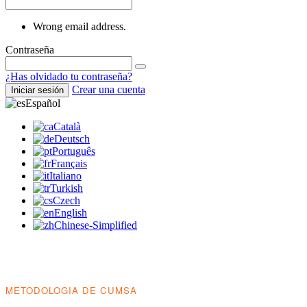
Wrong email address.
Contraseña
¿Has olvidado tu contraseña?
Crear una cuenta
Iniciar sesión
Español
Català
Deutsch
Português
Français
Italiano
Turkish
Czech
English
Chinese-Simplified
METODOLOGIA DE CUMSA