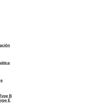
ación
ática
os
 Type B
Type E