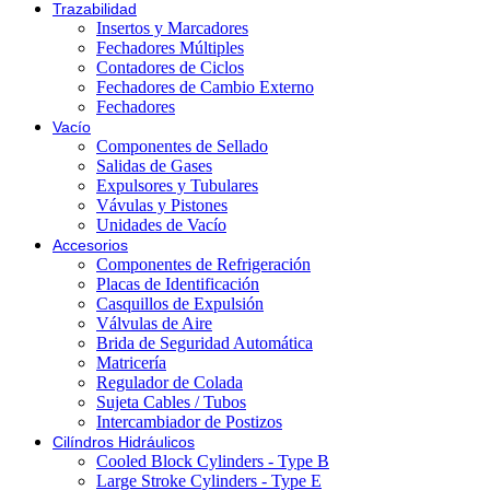
Trazabilidad
Insertos y Marcadores
Fechadores Múltiples
Contadores de Ciclos
Fechadores de Cambio Externo
Fechadores
Vacío
Componentes de Sellado
Salidas de Gases
Expulsores y Tubulares
Vávulas y Pistones
Unidades de Vacío
Accesorios
Componentes de Refrigeración
Placas de Identificación
Casquillos de Expulsión
Válvulas de Aire
Brida de Seguridad Automática
Matricería
Regulador de Colada
Sujeta Cables / Tubos
Intercambiador de Postizos
Cilíndros Hidráulicos
Cooled Block Cylinders - Type B
Large Stroke Cylinders - Type E