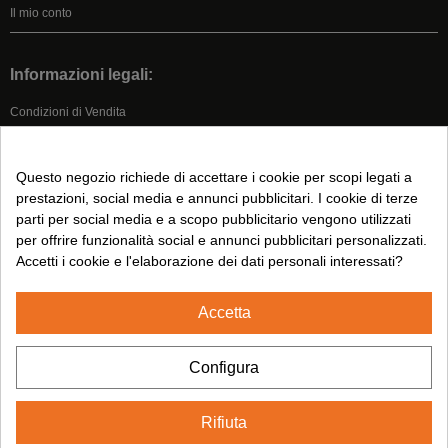
Il mio conto
Informazioni legali:
Condizioni di Vendita
Nota legale
Informativa Sulla Privacy
Questo negozio richiede di accettare i cookie per scopi legati a
Informativa sui Cookie
prestazioni, social media e annunci pubblicitari. I cookie di terze
parti per social media e a scopo pubblicitario vengono utilizzati
per offrire funzionalità social e annunci pubblicitari personalizzati.
Seguici su:
Accetti i cookie e l'elaborazione dei dati personali interessati?
Accetta
2024© CUMSA - Tutti i diritti riservati.
Configura
Rifiuta