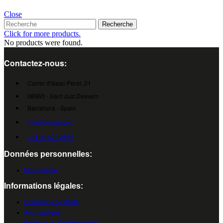
Close
Recherche
Click for more products.
No products were found.
Contactez-nous:
Carrer d'Isaac Peral, 21
08960 - Sant Just Desvern
Barcelona - Spain
info@cumsa.com
+34 93 473 2552
Données personnelles:
Mon compte
Informations légales:
Conditions de Vente
Avis juridique