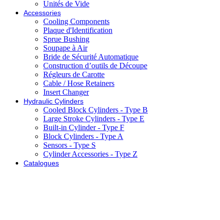
Unités de Vide
Accessories
Cooling Components
Plaque d'Identification
Sprue Bushing
Soupape à Air
Bride de Sécurité Automatique
Construction d’outils de Découpe
Régleurs de Carotte
Cable / Hose Retainers
Insert Changer
Hydraulic Cylinders
Cooled Block Cylinders - Type B
Large Stroke Cylinders - Type E
Built-in Cylinder - Type F
Block Cylinders - Type A
Sensors - Type S
Cylinder Accessories - Type Z
Catalogues