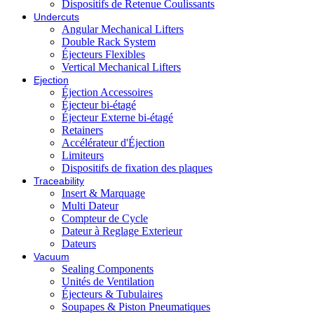
Dispositifs de Retenue Coulissants
Undercuts
Angular Mechanical Lifters
Double Rack System
Éjecteurs Flexibles
Vertical Mechanical Lifters
Ejection
Éjection Accessoires
Éjecteur bi-étagé
Éjecteur Externe bi-étagé
Retainers
Accélérateur d'Éjection
Limiteurs
Dispositifs de fixation des plaques
Traceability
Insert & Marquage
Multi Dateur
Compteur de Cycle
Dateur à Reglage Exterieur
Dateurs
Vacuum
Sealing Components
Unités de Ventilation
Éjecteurs & Tubulaires
Soupapes & Piston Pneumatiques