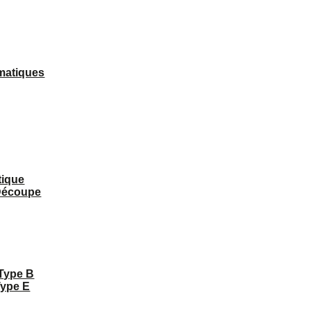
matiques
tique
 Découpe
 Type B
Type E