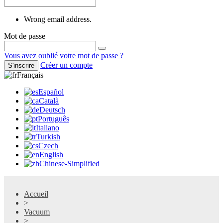
Wrong email address.
Mot de passe
Vous avez oublié votre mot de passe ?
Créer un compte
S'inscrire
Français
Español
Català
Deutsch
Português
Italiano
Turkish
Czech
English
Chinese-Simplified
Accueil
>
Vacuum
>