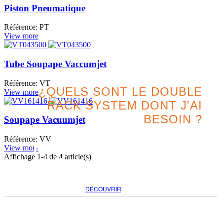
Piston Pneumatique
Référence: PT
View more
Tube Soupape Vaccumjet
Référence: VT
¿QUELS SONT LE DOUBLE
View more
RACK SYSTEM DONT J'AI
BESOIN ?
Soupape Vacuumjet
Référence: VV
Recherchez la meilleure
View more
Affichage
1
-4 de 4 article(s)
option pour votre projet
DÉCOUVRIR