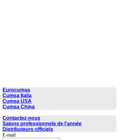
CUMSA GROUP
Eurocumsa
Cumsa Italia
Cumsa USA
Cumsa China
CONTACTER
Contactez-nous
Salons professionnels de l'année
Distributeurs officiels
E-mail