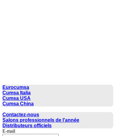
CUMSA GROUP
Eurocumsa
Cumsa Italia
Cumsa USA
Cumsa China
CONTACTER
Contactez-nous
Salons professionnels de l'année
Distributeurs officiels
E-mail