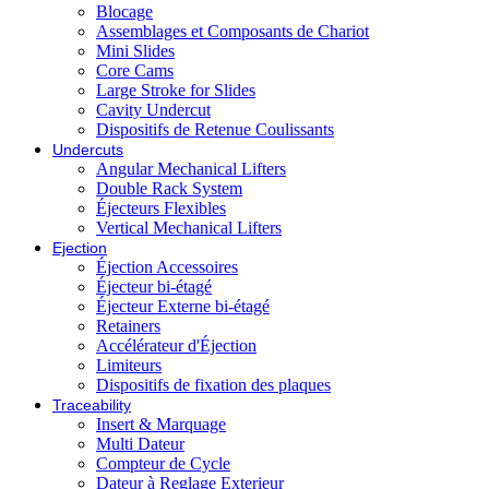
Blocage
Assemblages et Composants de Chariot
Mini Slides
Core Cams
Large Stroke for Slides
Cavity Undercut
Dispositifs de Retenue Coulissants
Undercuts
Angular Mechanical Lifters
Double Rack System
Éjecteurs Flexibles
Vertical Mechanical Lifters
Ejection
Éjection Accessoires
Éjecteur bi-étagé
Éjecteur Externe bi-étagé
Retainers
Accélérateur d'Éjection
Limiteurs
Dispositifs de fixation des plaques
Traceability
Insert & Marquage
Multi Dateur
Compteur de Cycle
Dateur à Reglage Exterieur