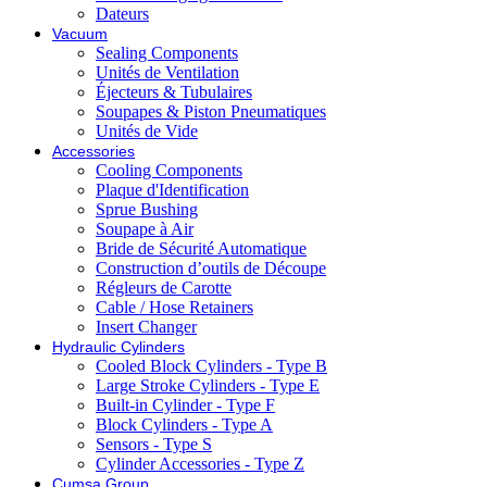
Dateurs
Vacuum
Sealing Components
Unités de Ventilation
Éjecteurs & Tubulaires
Soupapes & Piston Pneumatiques
Unités de Vide
Accessories
Cooling Components
Plaque d'Identification
Sprue Bushing
Soupape à Air
Bride de Sécurité Automatique
Construction d’outils de Découpe
Régleurs de Carotte
Cable / Hose Retainers
Insert Changer
Hydraulic Cylinders
Cooled Block Cylinders - Type B
Large Stroke Cylinders - Type E
Built-in Cylinder - Type F
Block Cylinders - Type A
Sensors - Type S
Cylinder Accessories - Type Z
Cumsa Group