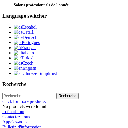
Salons professionnels de l'année
Language switcher
Español
Català
Deutsch
Português
Français
Italiano
Turkish
Czech
English
Chinese-Simplified
Recherche
Recherche
Click for more products.
No products were found.
Left column
Contactez nous
Appelez-nous
Bulletin d'information