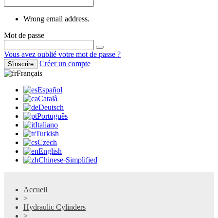
Wrong email address.
Mot de passe
Vous avez oublié votre mot de passe ?
Créer un compte
S'inscrire
Français
Español
Català
Deutsch
Português
Italiano
Turkish
Czech
English
Chinese-Simplified
Accueil
>
Hydraulic Cylinders
>