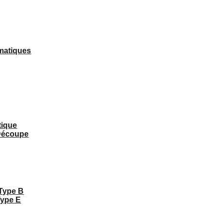
matiques
tique
 Découpe
 Type B
Type E