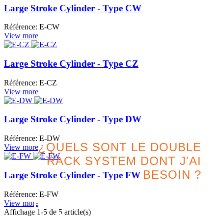
Large Stroke Cylinder - Type CW
Référence: E-CW
View more
Large Stroke Cylinder - Type CZ
Référence: E-CZ
View more
Large Stroke Cylinder - Type DW
Référence: E-DW
¿QUELS SONT LE DOUBLE
View more
RACK SYSTEM DONT J'AI
BESOIN ?
Large Stroke Cylinder - Type FW
Référence: E-FW
Recherchez la meilleure
View more
Affichage
1
-5 de 5 article(s)
option pour votre projet