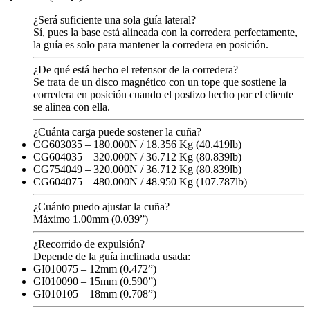
¿Será suficiente una sola guía lateral?
Sí, pues la base está alineada con la corredera perfectamente,
la guía es solo para mantener la corredera en posición.
¿De qué está hecho el retensor de la corredera?
Se trata de un disco magnético con un tope que sostiene la
corredera en posición cuando el postizo hecho por el cliente
se alinea con ella.
¿Cuánta carga puede sostener la cuña?
CG603035 – 180.000N / 18.356 Kg (40.419lb)
CG604035 – 320.000N / 36.712 Kg (80.839lb)
CG754049 – 320.000N / 36.712 Kg (80.839lb)
CG604075 – 480.000N / 48.950 Kg (107.787lb)
¿Cuánto puedo ajustar la cuña?
Máximo 1.00mm (0.039”)
¿Recorrido de expulsión?
Depende de la guía inclinada usada:
GI010075 – 12mm (0.472”)
GI010090 – 15mm (0.590”)
GI010105 – 18mm (0.708”)