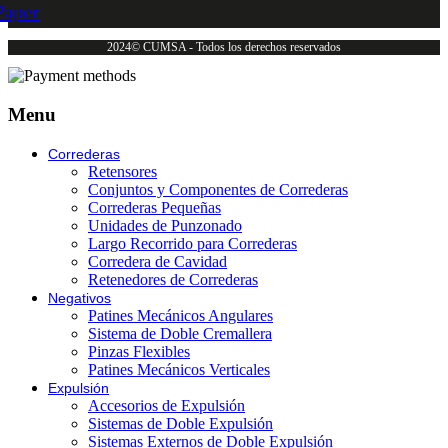
Paper
2024© CUMSA - Todos los derechos reservados
Menu
Correderas
Retensores
Conjuntos y Componentes de Correderas
Correderas Pequeñas
Unidades de Punzonado
Largo Recorrido para Correderas
Corredera de Cavidad
Retenedores de Correderas
Negativos
Patines Mecánicos Angulares
Sistema de Doble Cremallera
Pinzas Flexibles
Patines Mecánicos Verticales
Expulsión
Accesorios de Expulsión
Sistemas de Doble Expulsión
Sistemas Externos de Doble Expulsión