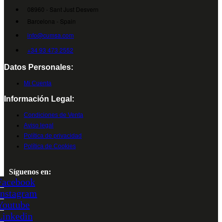
08960 - Sant Just Desvern
Barcelona - Spain
info@cumsa.com
+34 93 473 2552
Datos Personales:
Mi Cuenta
Información Legal:
Condiciones de Venta
Aviso legal
Política de privacidad
Política de Cookies
Síguenos en:
Facebook
Instagram
Youtube
Linkedin