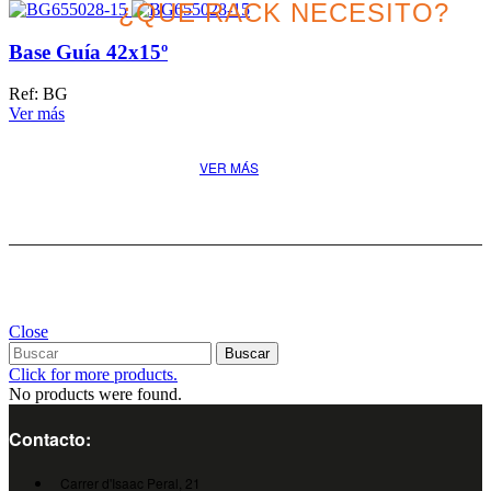
¿QUE RACK NECESITO?
Base Guía 42x15º
Descubre la mejor solución
Ref: BG
para tu proyecto
Ver más
VER MÁS
Close
Buscar
Click for more products.
No products were found.
Contacto:
Carrer d'Isaac Peral, 21