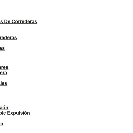
PRODUCTOS
s De Correderas
rrederas
as
ares
era
ales
sión
ble Expulsión
ón