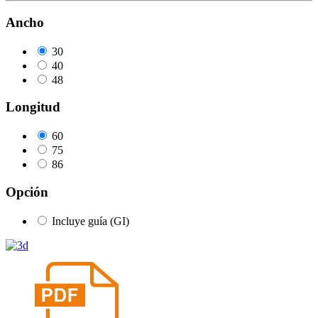
Ancho
30
40
48
Longitud
60
75
86
Opción
Incluye guía (GI)