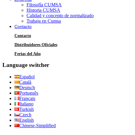
Filosofía CUMSA
Historia CUMSA
Calidad y concepto de normalizado
Trabaja en Cumsa
Contacto
Contacto
Distribuidores Oficiales
Ferias del Año
Language switcher
Español
Català
Deutsch
Português
Français
Italiano
Turkish
Czech
English
Chinese-Simplified