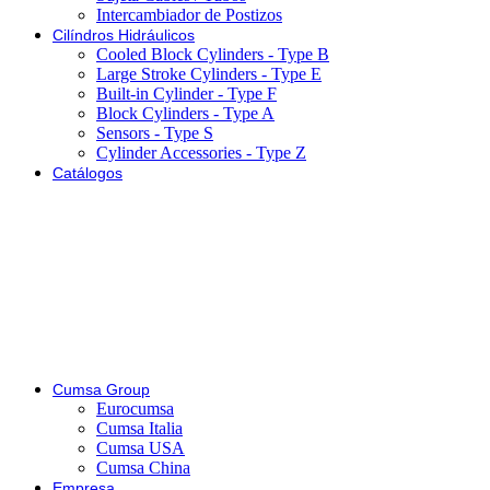
Intercambiador de Postizos
Cilíndros Hidráulicos
Cooled Block Cylinders - Type B
Large Stroke Cylinders - Type E
Built-in Cylinder - Type F
Block Cylinders - Type A
Sensors - Type S
Cylinder Accessories - Type Z
Catálogos
Cumsa Group
Eurocumsa
Cumsa Italia
Cumsa USA
Cumsa China
Empresa