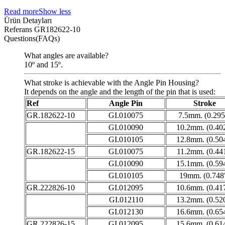
Read more
Show less
Ürün Detayları
Referans
GR182622-10
Questions(FAQs)
What angles are available?
10º and 15º.
What stroke is achievable with the Angle Pin Housing?
It depends on the angle and the length of the pin that is used:
Ref
Angle Pin
Stroke
GR.182622-10
GI.010075
7.5mm. (0.295
GI.010090
10.2mm. (0.40
GI.010105
12.8mm. (0.50
GR.182622-15
GI.010075
11.2mm. (0.44
GI.010090
15.1mm. (0.59
GI.010105
19mm. (0.748
GR.222826-10
GI.012095
10.6mm. (0.41
GI.012110
13.2mm. (0.52
GI.012130
16.6mm. (0.65
GR.222826-15
GI.012095
15.6mm. (0.61