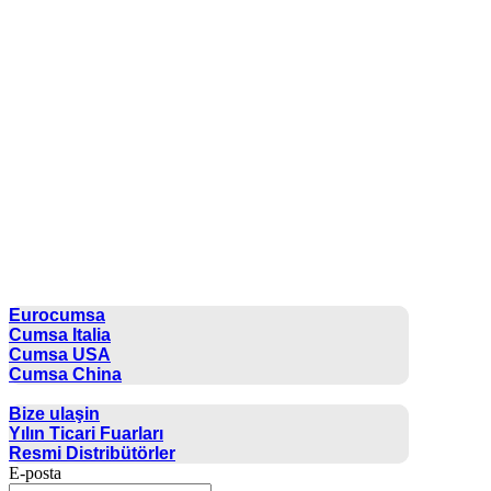
CUMSA GROUP
Eurocumsa
Cumsa Italia
Cumsa USA
Cumsa China
İLETIŞIM
Bize ulaşin
Yılın Ticari Fuarları
Resmi Distribütörler
E-posta