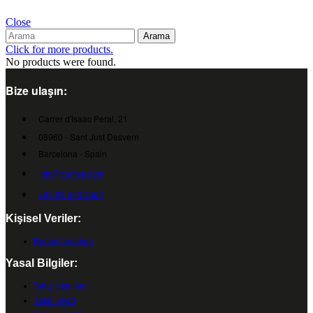
Close
Arama
Click for more products.
No products were found.
Bize ulaşın:
Carrer d'Isaac Peral, 21
08960 - Sant Just Desvern
Barcelona - Spain
info@cumsa.com
+34 93 473 2552
Kişisel Veriler:
Benim hesabım
Yasal Bilgiler:
Satış koşulları
Yasal uyarı