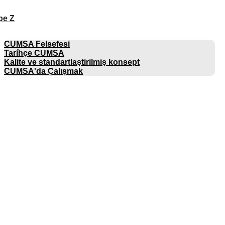
pe Z
ŞIRKET
CUMSA Felsefesi
Taríhçe CUMSA
Kalite ve standartlaştirilmiş konsept
CUMSA'da Çalışmak
KATALOGLAR