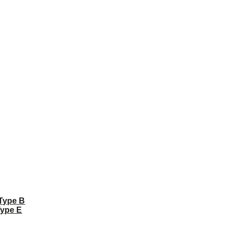
 Type B
Type E