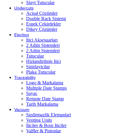
Slayt Tutucular
Undercuts
Açisal Çözümler
Double Rack Sistemi
Esnek Çekirdekler
Dikey Çözümler
Ejection
İtici Aksesuarları
2 Adim Sistemleri
2 Adim Sistemleri
Tutucular
Hizlandirilmiş Itici
Sinirlayicilar
Plaka Tutucular
Traceability
Logo & Markalama
Multiple Date Stamps
Sayaç
Remote Date Stamp
Tarih Markalama
Vacuum
Sizdirmazlik Elemanlari
Venting Units
Iticiler & Boru Iticiler
Valfler & Pistonlar