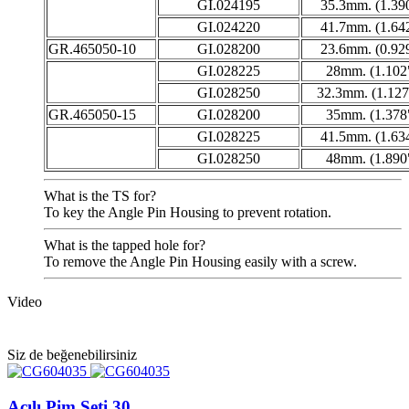
GI.024195
35.3mm. (1.39
GI.024220
41.7mm. (1.64
GR.465050-10
GI.028200
23.6mm. (0.92
GI.028225
28mm. (1.102
GI.028250
32.3mm. (1.127
GR.465050-15
GI.028200
35mm. (1.378
GI.028225
41.5mm. (1.63
GI.028250
48mm. (1.890
What is the TS for?
To key the Angle Pin Housing to prevent rotation.
What is the tapped hole for?
To remove the Angle Pin Housing easily with a screw.
Video
Siz de beğenebilirsiniz
Açılı Pim Seti 30