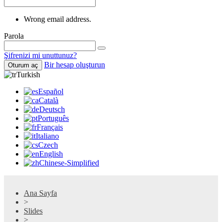
Wrong email address.
Parola
Şifrenizi mi unuttunuz?
Bir hesap oluşturun
Oturum aç
Turkish
Español
Català
Deutsch
Português
Français
Italiano
Czech
English
Chinese-Simplified
Ana Sayfa
>
Slides
>