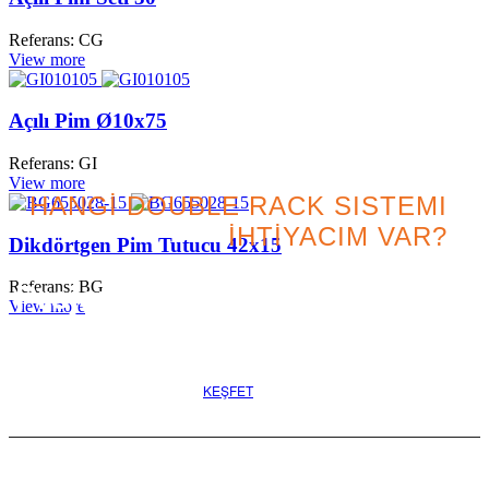
Referans: CG
View more
Açılı Pim Ø10x75
Referans: GI
View more
HANGİ DOUBLE RACK SISTEMI
İHTİYACIM VAR?
Dikdörtgen Pim Tutucu 42x15
Referans: BG
Projeniz için en iyi seçeneği
View more
arayın
KEŞFET