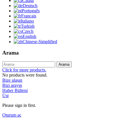
Català
Deutsch
Português
Français
Italiano
Turkish
Czech
English
Chinese-Simplified
Arama
Arama
Click for more products.
No products were found.
Bize ulaşın
Bizi arayın
Haber Bülteni
Üst
Please sign in first.
Oturum aç