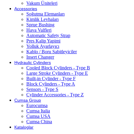
Vakum Üniteleri
Accessories
Soğutma Elemanları
Kimlik Levhaları
Sprue Bushing
Hava Valfleri
Automatic Safety Strap
Pres Kalip Yapimi
Yolluk Ayarlayıcı
Kablo / Boru Sabitleyiciler
Insert Changer
Hydraulic Cylinders
Cooled Block Cylinders - Type B
Large Stroke Cylinders - Type E
Built-in Cylinder - Type F
Block Cylinders - Type A
Sensors - Type S
Cylinder Accessories - Type Z
Cumsa Group
Eurocumsa
Cumsa Italia
Cumsa USA
Cumsa China
Kataloglar