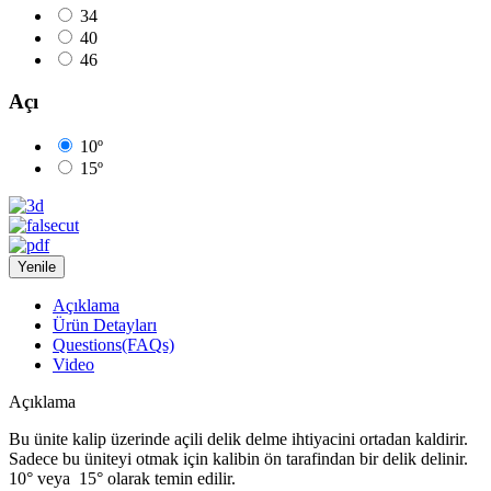
34
40
46
Açı
10º
15º
Açıklama
Ürün Detayları
Questions(FAQs)
Video
Açıklama
Bu ünite kalip üzerinde açili delik delme ihtiyacini ortadan kaldirir.
Sadece bu üniteyi otmak için kalibin ön tarafindan bir delik delinir.
10° veya 15° olarak temin edilir.