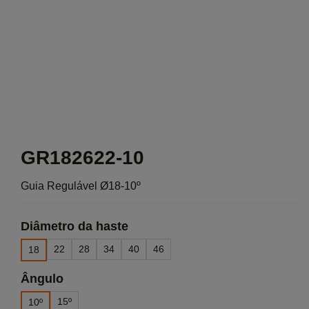
GR182622-10
Guia Regulável Ø18-10º
Diâmetro da haste
22
28
34
40
46
18
Ângulo
15º
10º