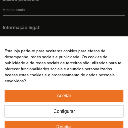
A minha conta
Informação legal:
Condições Gerais De Venda
Aviso legal
Esta loja pede-te para aceitares cookies para efeitos de
Política de Privacidade
desempenho, redes sociais e publicidade. Os cookies de
Política de cookies
publicidade e de redes sociais de terceiros são utilizados para te
oferecer funcionalidades sociais e anúncios personalizados.
Aceitas estes cookies e o processamento de dados pessoais
Siga-nos em:
envolvidos?
Aceitar
2024© CUMSA - Todos os direitos reservados.
Configurar
Rejeite.