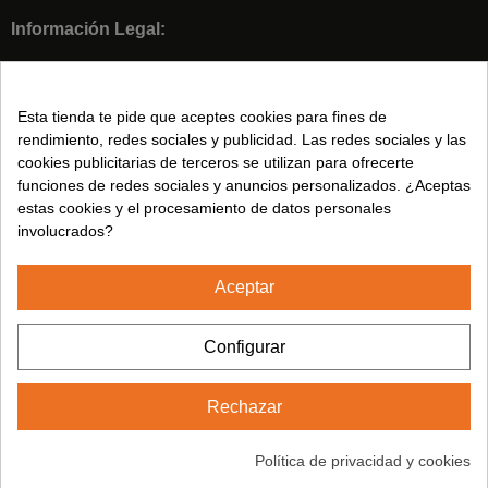
Información Legal:
Condiciones de Venta
Aviso legal
Esta tienda te pide que aceptes cookies para fines de
Política de privacidad
rendimiento, redes sociales y publicidad. Las redes sociales y las
Política de Cookies
cookies publicitarias de terceros se utilizan para ofrecerte
funciones de redes sociales y anuncios personalizados. ¿Aceptas
estas cookies y el procesamiento de datos personales
Síguenos en:
involucrados?
Aceptar
2024© CUMSA - Todos los derechos reservados
Configurar
Rechazar
Política de privacidad y cookies