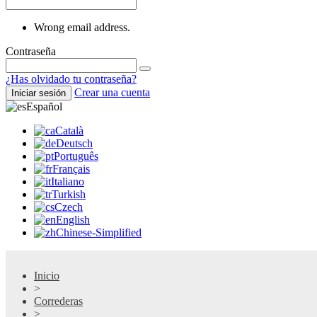
Wrong email address.
Contraseña
¿Has olvidado tu contraseña?
Crear una cuenta
Iniciar sesión
Español
Català
Deutsch
Português
Français
Italiano
Turkish
Czech
English
Chinese-Simplified
Inicio
>
Correderas
>