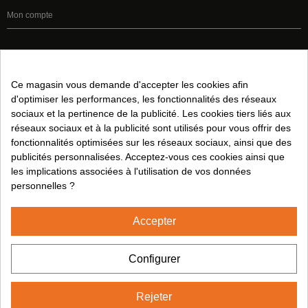
Mon compte
Informations légales:
Conditions de Vente
Ce magasin vous demande d'accepter les cookies afin
d'optimiser les performances, les fonctionnalités des réseaux
Avis juridique
sociaux et la pertinence de la publicité. Les cookies tiers liés aux
Politique de Confidentialité
réseaux sociaux et à la publicité sont utilisés pour vous offrir des
Politique en Matière de Cookies
fonctionnalités optimisées sur les réseaux sociaux, ainsi que des
publicités personnalisées. Acceptez-vous ces cookies ainsi que
les implications associées à l'utilisation de vos données
Suivez-nous sur:
personnelles ?
Accepter
2024© CUMSA - Tous droits réservés
Configurer
Rejeter