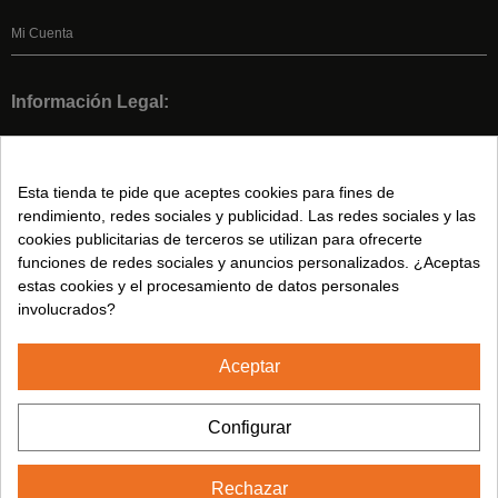
Mi Cuenta
Información Legal:
Condiciones de Venta
Aviso legal
Esta tienda te pide que aceptes cookies para fines de
Política de privacidad
rendimiento, redes sociales y publicidad. Las redes sociales y las
Política de Cookies
cookies publicitarias de terceros se utilizan para ofrecerte
funciones de redes sociales y anuncios personalizados. ¿Aceptas
estas cookies y el procesamiento de datos personales
Síguenos en:
involucrados?
Aceptar
2024© CUMSA - Todos los derechos reservados
Configurar
Rechazar