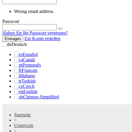
Wrong email address.
Passwort
Haben Sie Ihr Passwort vergessen?
Ein Konto erstellen
Eintragen
Deutsch
Español
Català
Português
Français
Italiano
Turkish
Czech
English
Chinese-Simplified
Startseite
>
Undercuts
>