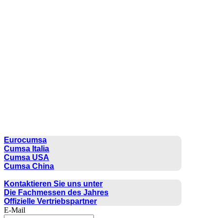
CUMSA GROUP
Eurocumsa
Cumsa Italia
Cumsa USA
Cumsa China
KONTAKT
Kontaktieren Sie uns unter
Die Fachmessen des Jahres
Offizielle Vertriebspartner
E-Mail