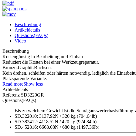
Beschreibung
Artikeldetails
Questions(FAQs)
Video
Beschreibung
Kostengünstig in Bearbeitung und Einbau.
Reduziert die Kosten bei einer Werkzeugreparatur.
Bronze-Graphit-Buchsen.
Kein drehen, schleifen oder härten notwendig, lediglich die Einarbeit
Platzsparende Variante.
Read more
Show less
Artikeldetails
Referenz
SD3220GR
Questions(FAQs)
Bis zu welchem Gewicht ist die Schrägauswerferbasisführung
SD.322010: 3137.92N / 320 kg (704.64lb)
SD.382412: 4118.52N / 420 kg (924.84lb)
SD.452816: 6668.08N / 680 kg (1497.36lb)