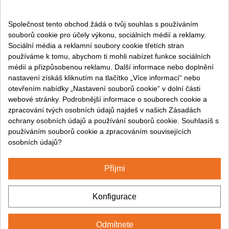
Můj účet
Společnost tento obchod žádá o tvůj souhlas s používáním
souborů cookie pro účely výkonu, sociálních médií a reklamy.
Sociální média a reklamní soubory cookie třetích stran
Právní informace:
používáme k tomu, abychom ti mohli nabízet funkce sociálních
Podmínky prodeje
médií a přizpůsobenou reklamu. Další informace nebo doplnění
nastavení získáš kliknutím na tlačítko „Více informací“ nebo
Právní upozornění
otevřením nabídky „Nastavení souborů cookie“ v dolní části
Zásady ochrany osobních údajů
webové stránky. Podrobnější informace o souborech cookie a
Zásady používání souborů cookie
zpracování tvých osobních údajů najdeš v našich Zásadách
ochrany osobních údajů a používání souborů cookie. Souhlasíš s
používáním souborů cookie a zpracováním souvisejících
Sledujte nás na:
osobních údajů?
Přijmi
2024© CUMSA - Všechna práva vyhrazena
Konfigurace
Odmítnete