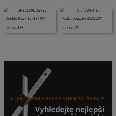
Double Rack 16x12º (0º)
Vodící pouzdro Ø10x10º
Odkaz: DR
Odkaz: CI
¿KTERÝ DOUBLE RACK SYSTEM POTŘEBUJI?
Vyhledejte nejlepší