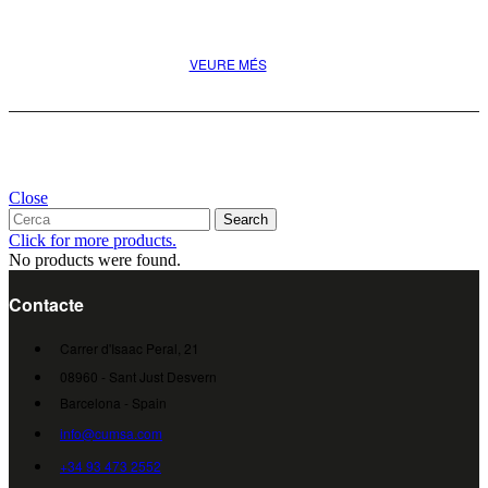
pel teu projecte
VEURE MÉS
Close
Search
Click for more products.
No products were found.
Contacte
Carrer d'Isaac Peral, 21
08960 - Sant Just Desvern
Barcelona - Spain
info@cumsa.com
+34 93 473 2552