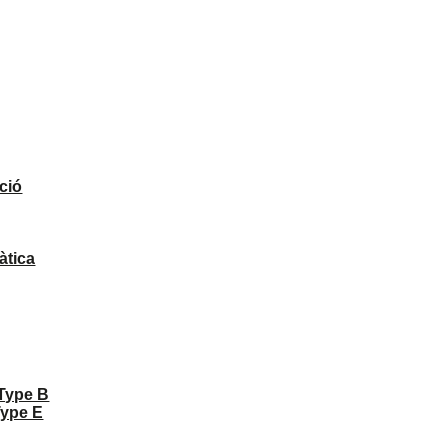
ció
àtica
 Type B
Type E