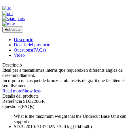
Descripció
Detalls del producte
Questions(FAQs)
Video
Descripció
Ideal per a mecanismes interns que requereixen diferents angles de
desemmotllament.
Incorpora un casquet de bronze amb inserts de grafit que faciliten el
seu lliscament.
Read more
Show less
Detalls del producte
Referència
SD3220GR
Questions(FAQs)
What is the maximum weight that the Undercut Base Unit can
support?
SD.322010: 3137.92N / 320 kg (704.64lb)