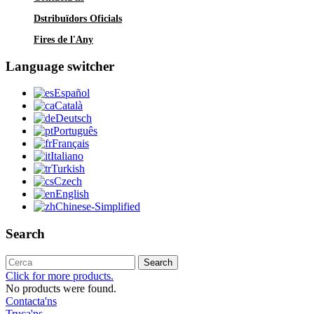
Dstribuïdors Oficials
Fires de l'Any
Language switcher
Español
Català
Deutsch
Português
Français
Italiano
Turkish
Czech
English
Chinese-Simplified
Search
Search
Click for more products.
No products were found.
Contacta'ns
Truca'ns