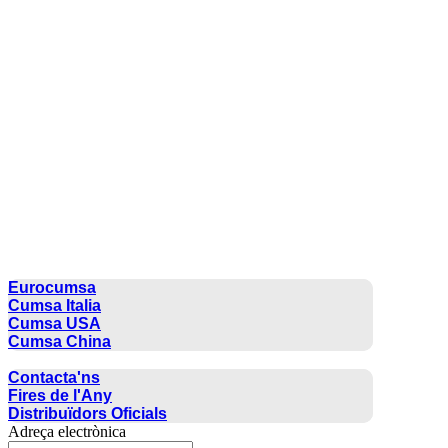
CUMSA GROUP
Eurocumsa
Cumsa Italia
Cumsa USA
Cumsa China
CONTACTE
Contacta'ns
Fires de l'Any
Distribuïdors Oficials
Adreça electrònica