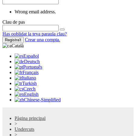
Wrong email address.
Clau de pas
Has ooblidat la teva paraula clau?
Crear una compta.
Registra't
Català
Español
Deutsch
Português
Français
Italiano
Turkish
Czech
English
Chinese-Simplified
Pàgina principal
>
Undercuts
>