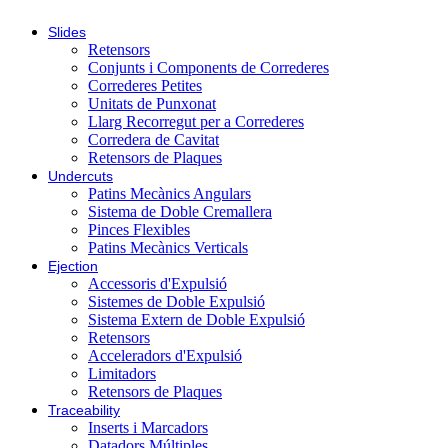
Slides
Retensors
Conjunts i Components de Correderes
Correderes Petites
Unitats de Punxonat
Llarg Recorregut per a Correderes
Corredera de Cavitat
Retensors de Plaques
Undercuts
Patins Mecànics Angulars
Sistema de Doble Cremallera
Pinces Flexibles
Patins Mecànics Verticals
Ejection
Accessoris d'Expulsió
Sistemes de Doble Expulsió
Sistema Extern de Doble Expulsió
Retensors
Acceleradors d'Expulsió
Limitadors
Retensors de Plaques
Traceability
Inserts i Marcadors
Datadors Múltiples