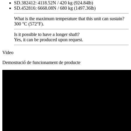
SD.382412: 4118.52N / 420 kg (924.84lb)
SD.452816: 6668.08N / 680 kg (1497.36lb)
What is the maximum temperature that this unit can sustain?
300 °C (572°F).
Is it possible to have a longer shaft?
Yes, it can be produced upon request.
Video
Demostració de funcionament de producte