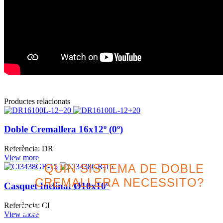
Productes relacionats
Doble Cremallera 16x12º (0º)
Referència: DR
View more
QUIN SISTEMA DE DOBLE
CREMALLERA NECESSITO?
Casquet Inclinat Ø10x10º
Referència: CI
Descobreix la millor opció
View more