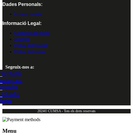
Dades Personals:
La meva compta
Informació Legal:
Condicions de Venda
Avís legal
Política de Privacitat
Política de Cookies
Segeuix-nos a:
Facebook
Instagram
Youtube
Linkedin
Paper
2024© CUMSA - Tots els drets reservats
Menu