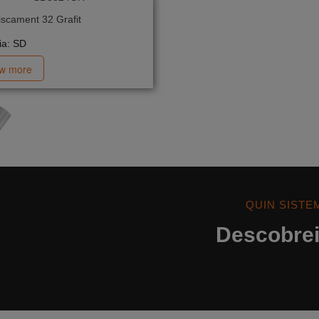
iscament 32 Grafit
ia: SD
ew more
QUIN SISTE
Descobreix