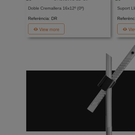
Doble Cremallera 16x12º (0º)
Suport Ll
Referència: DR
Referènc
View more
Vi