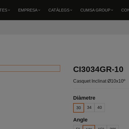
TES
EMPRESA
CATÀLEGS
CUMSA GROUP
CO
Casquet Inclinat Ø10x10º
CI3034GR-10
Casquet Inclinat Ø10x10º
Diàmetre
34
40
30
Angle