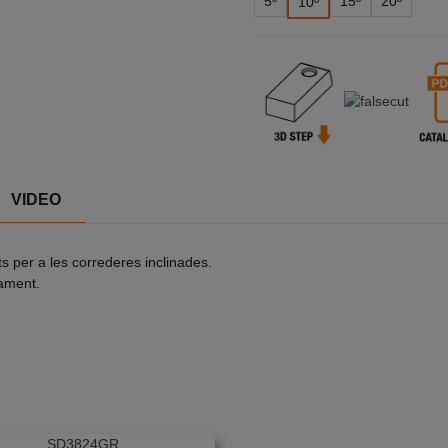
5º
15º
20º
10º
VIDEO
ts per a les correderes inclinades.
cament.