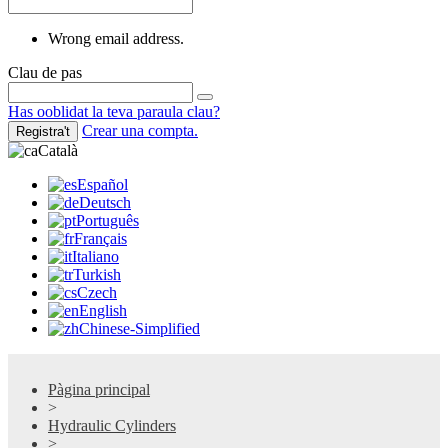
Wrong email address.
Clau de pas
Has ooblidat la teva paraula clau?
Crear una compta.
Registra't
Català
Español
Deutsch
Português
Français
Italiano
Turkish
Czech
English
Chinese-Simplified
Pàgina principal
>
Hydraulic Cylinders
>