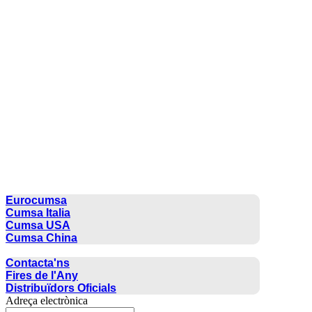
CUMSA GROUP
Eurocumsa
Cumsa Italia
Cumsa USA
Cumsa China
CONTACTE
Contacta'ns
Fires de l'Any
Distribuïdors Oficials
Adreça electrònica