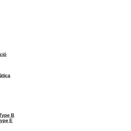
ció
àtica
 Type B
Type E