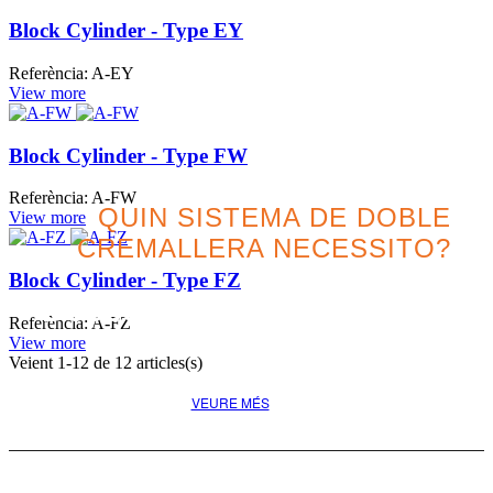
Block Cylinder - Type EY
Referència: A-EY
View more
Block Cylinder - Type FW
Referència: A-FW
QUIN SISTEMA DE DOBLE
View more
CREMALLERA NECESSITO?
Block Cylinder - Type FZ
Descobreix la millor opció
Referència: A-FZ
pel teu projecte
View more
Veient
1
-12 de 12 articles(s)
VEURE MÉS