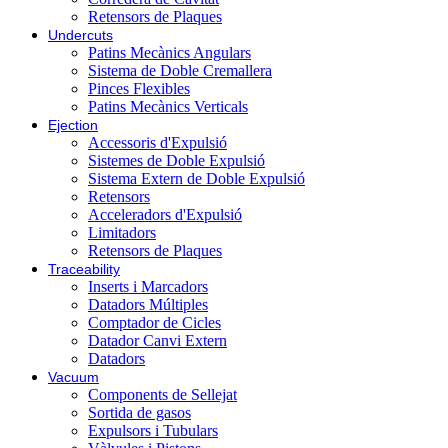
Retensors de Plaques
Undercuts
Patins Mecànics Angulars
Sistema de Doble Cremallera
Pinces Flexibles
Patins Mecànics Verticals
Ejection
Accessoris d'Expulsió
Sistemes de Doble Expulsió
Sistema Extern de Doble Expulsió
Retensors
Acceleradors d'Expulsió
Limitadors
Retensors de Plaques
Traceability
Inserts i Marcadors
Datadors Múltiples
Comptador de Cicles
Datador Canvi Extern
Datadors
Vacuum
Components de Sellejat
Sortida de gasos
Expulsors i Tubulars