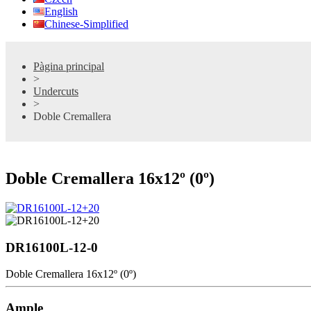
English
Chinese-Simplified
Pàgina principal
>
Undercuts
>
Doble Cremallera
Doble Cremallera 16x12º (0º)
DR16100L-12-0
Doble Cremallera 16x12º (0º)
Ample