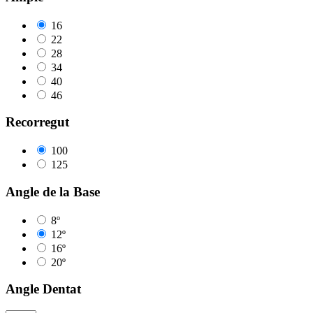
16
22
28
34
40
46
Recorregut
100
125
Angle de la Base
8º
12º
16º
20º
Angle Dentat