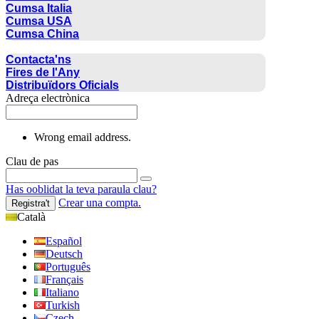
Cumsa Italia
Cumsa USA
Cumsa China
CONTACTE
Contacta'ns
Fires de l'Any
Distribuïdors Oficials
Adreça electrònica
Wrong email address.
Clau de pas
Has ooblidat la teva paraula clau?
Crear una compta.
Registra't
Català
Español
Deutsch
Português
Français
Italiano
Turkish
Czech