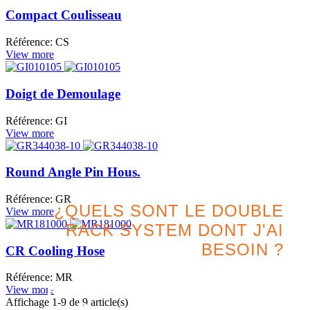
Compact Coulisseau
Référence: CS
View more
Doigt de Demoulage
Référence: GI
View more
Round Angle Pin Hous.
Référence: GR
¿QUELS SONT LE DOUBLE
View more
RACK SYSTEM DONT J'AI
BESOIN ?
CR Cooling Hose
Référence: MR
Recherchez la meilleure
View more
Affichage
1
-9 de 9 article(s)