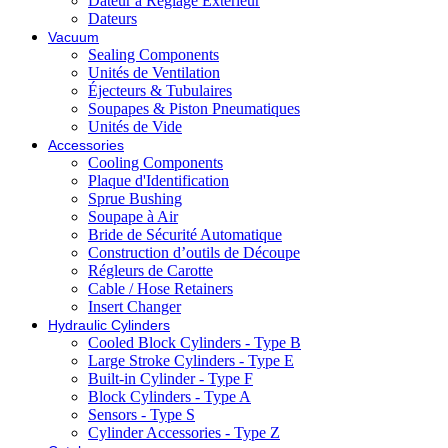
Dateur à Reglage Exterieur
Dateurs
Vacuum
Sealing Components
Unités de Ventilation
Éjecteurs & Tubulaires
Soupapes & Piston Pneumatiques
Unités de Vide
Accessories
Cooling Components
Plaque d'Identification
Sprue Bushing
Soupape à Air
Bride de Sécurité Automatique
Construction d’outils de Découpe
Régleurs de Carotte
Cable / Hose Retainers
Insert Changer
Hydraulic Cylinders
Cooled Block Cylinders - Type B
Large Stroke Cylinders - Type E
Built-in Cylinder - Type F
Block Cylinders - Type A
Sensors - Type S
Cylinder Accessories - Type Z