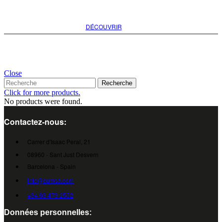
option pour votre projet
DÉCOUVRIR
Close
Recherche
Click for more products.
No products were found.
Contactez-nous:
Carrer d'Isaac Peral, 21
08960 - Sant Just Desvern
Barcelona - Spain
info@cumsa.com
+34 93 473 2552
Données personnelles: