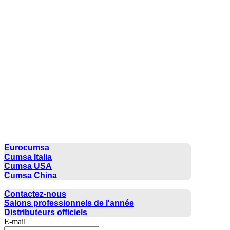
CUMSA GROUP
Eurocumsa
Cumsa Italia
Cumsa USA
Cumsa China
CONTACTER
Contactez-nous
Salons professionnels de l'année
Distributeurs officiels
E-mail