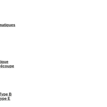
matiques
tique
 Découpe
 Type B
Type E