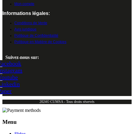
Mon compte
Informations légales:
Conditions de Vente
Avis juridique
Politique de Confidentialité
Politique en Matière de Cookies
Suivez-nous sur:
Facebook
Instagram
Youtube
Linkedin
Paper
2024© CUMSA - Tous droits réservés
Menu
Slides