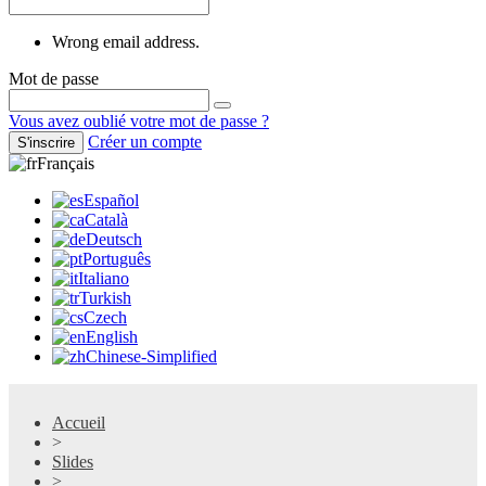
Wrong email address.
Mot de passe
Vous avez oublié votre mot de passe ?
Créer un compte
S'inscrire
Français
Español
Català
Deutsch
Português
Italiano
Turkish
Czech
English
Chinese-Simplified
Accueil
>
Slides
>