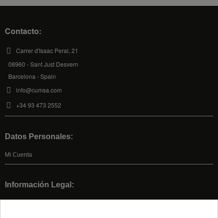
Contacto:
Carrer d'Isaac Peral, 21
08960 - Sant Just Desvern
Barcelona - Spain
info@cumsa.com
+34 93 473 2552
Datos Personales:
Mi Cuenta
Información Legal:
Condiciones de Venta
Aviso legal