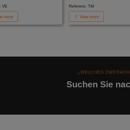
: VE
Referenz: TM
ew more
View more
¿WELCHES ZWEIFACH
Suchen Sie nac