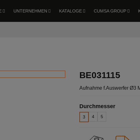
E
UNTERNEHMEN
KATALOGE
CUMSA GROUP
Aufnahme f.Auswerfer Ø3 M
BE031115
Aufnahme f.Auswerfer Ø3 
Durchmesser
4
5
3