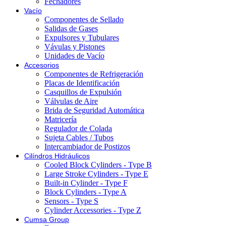
Fechadores
Vacío
Componentes de Sellado
Salidas de Gases
Expulsores y Tubulares
Vávulas y Pistones
Unidades de Vacío
Accesorios
Componentes de Refrigeración
Placas de Identificación
Casquillos de Expulsión
Válvulas de Aire
Brida de Seguridad Automática
Matricería
Regulador de Colada
Sujeta Cables / Tubos
Intercambiador de Postizos
Cilíndros Hidráulicos
Cooled Block Cylinders - Type B
Large Stroke Cylinders - Type E
Built-in Cylinder - Type F
Block Cylinders - Type A
Sensors - Type S
Cylinder Accessories - Type Z
Cumsa Group