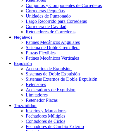
Retensores
Conjuntos y Componentes de Correderas
Correderas Pequeñas
Unidades de Punzonado
Largo Recorrido para Correderas
Corredera de Cavidad
Retenedores de Correderas
Negativos
Patines Mecánicos Angulares
Sistema de Doble Cremallera
Pinzas Flexibles
Patines Mecánicos Verticales
Expulsión
Accesorios de Expulsión
Sistemas de Doble Expulsión
Sistemas Externos de Doble Expulsión
Retensores
Aceleradores de Expulsión
Limitadores
Retenedor Placas
Trazabilidad
Insertos y Marcadores
Fechadores Múltiples
Contadores de Ciclos
Fechadores de Cambio Externo