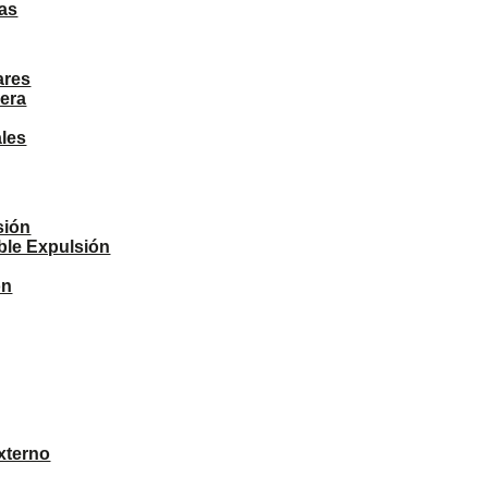
as
ares
era
ales
sión
ble Expulsión
ón
xterno