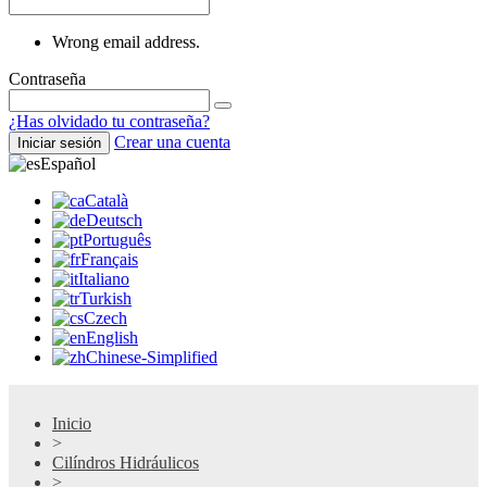
Wrong email address.
Contraseña
¿Has olvidado tu contraseña?
Crear una cuenta
Iniciar sesión
Español
Català
Deutsch
Português
Français
Italiano
Turkish
Czech
English
Chinese-Simplified
Inicio
>
Cilíndros Hidráulicos
>