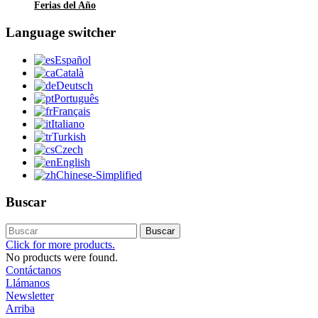
Ferias del Año
Language switcher
Español
Català
Deutsch
Português
Français
Italiano
Turkish
Czech
English
Chinese-Simplified
Buscar
Buscar
Click for more products.
No products were found.
Contáctanos
Llámanos
Newsletter
Arriba