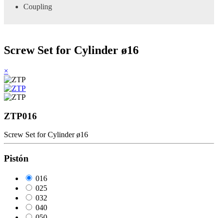
Coupling
Screw Set for Cylinder ø16
×
ZTP016
Screw Set for Cylinder ø16
Pistón
016
025
032
040
050