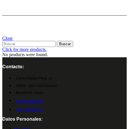
Close
Buscar
Click for more products.
No products were found.
Contacto:
Carrer d'Isaac Peral, 21
08960 - Sant Just Desvern
Barcelona - Spain
info@cumsa.com
+34 93 473 2552
Datos Personales:
Mi Cuenta