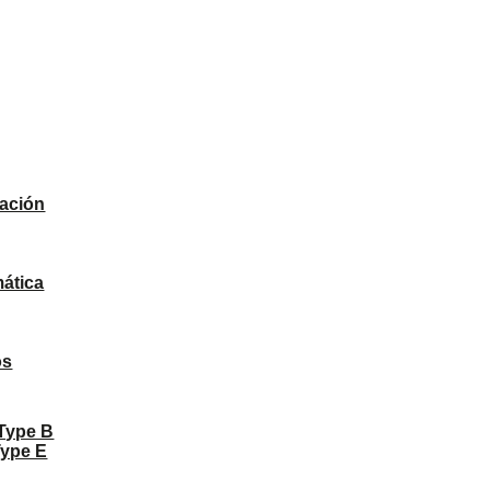
ación
ática
os
 Type B
Type E