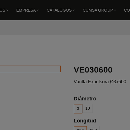
OS
EMPRESA
CATÁLOGOS
CUMSA GROUP
CO
Varilla Expulsora Ø3x600
VE030600
Varilla Expulsora Ø3x600
Diámetro
10
3
Longitud