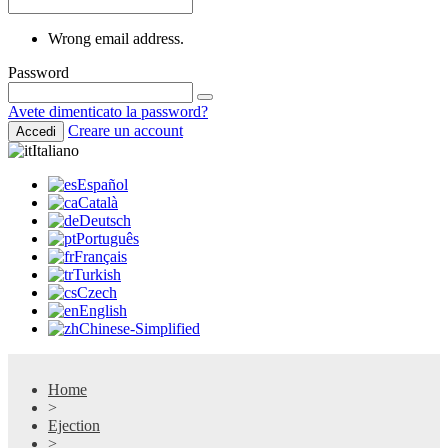
Wrong email address.
Password
Avete dimenticato la password?
Creare un account
Accedi
Italiano
Español
Català
Deutsch
Português
Français
Turkish
Czech
English
Chinese-Simplified
Home
>
Ejection
>