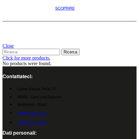
SCOPRIRE
Close
Ricerca
Click for more products.
No products were found.
Contattateci:
Carrer d'Isaac Peral, 21
08960 - Sant Just Desvern
Barcelona - Spain
info@cumsa.com
+34 93 473 2552
Dati personali: