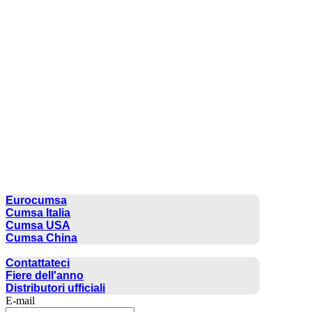
CUMSA GROUP
Eurocumsa
Cumsa Italia
Cumsa USA
Cumsa China
CONTATTO
Contattateci
Fiere dell'anno
Distributori ufficiali
E-mail