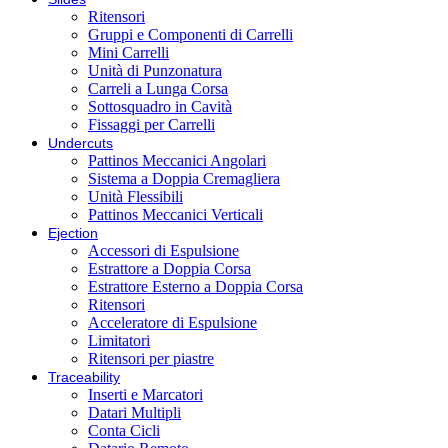
Ritensori
Gruppi e Componenti di Carrelli
Mini Carrelli
Unità di Punzonatura
Carreli a Lunga Corsa
Sottosquadro in Cavità
Fissaggi per Carrelli
Undercuts
Pattinos Meccanici Angolari
Sistema a Doppia Cremagliera
Unità Flessibili
Pattinos Meccanici Verticali
Ejection
Accessori di Espulsione
Estrattore a Doppia Corsa
Estrattore Esterno a Doppia Corsa
Ritensori
Acceleratore di Espulsione
Limitatori
Ritensori per piastre
Traceability
Inserti e Marcatori
Datari Multipli
Conta Cicli