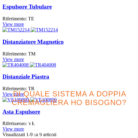
Espulsore Tubulare
Riferimento: TE
View more
Distanziatore Magnetico
Riferimento: TM
View more
Distanziale Piastra
Riferimento: TR
DI QUALE SISTEMA A DOPPIA
View more
CREMAGLIERA HO BISOGNO?
Asta Espulsore
Cercate l'opzione migliore
Riferimento: VE
per il vostro progetto
View more
Visualizzati
1
-9 su 9 articoli