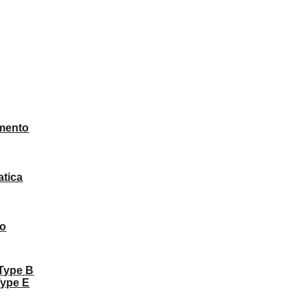
mento
atica
to
 Type B
Type E