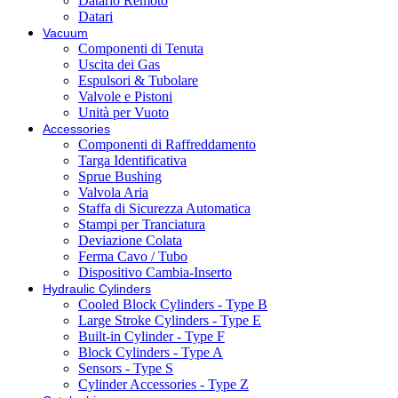
Datario Remoto
Datari
Vacuum
Componenti di Tenuta
Uscita dei Gas
Espulsori & Tubolare
Valvole e Pistoni
Unità per Vuoto
Accessories
Componenti di Raffreddamento
Targa Identificativa
Sprue Bushing
Valvola Aria
Staffa di Sicurezza Automatica
Stampi per Tranciatura
Deviazione Colata
Ferma Cavo / Tubo
Dispositivo Cambia-Inserto
Hydraulic Cylinders
Cooled Block Cylinders - Type B
Large Stroke Cylinders - Type E
Built-in Cylinder - Type F
Block Cylinders - Type A
Sensors - Type S
Cylinder Accessories - Type Z