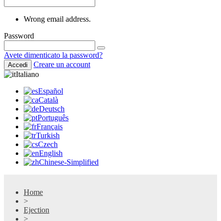
Wrong email address.
Password
Avete dimenticato la password?
Creare un account
Accedi
Italiano
Español
Català
Deutsch
Português
Français
Turkish
Czech
English
Chinese-Simplified
Home
>
Ejection
>