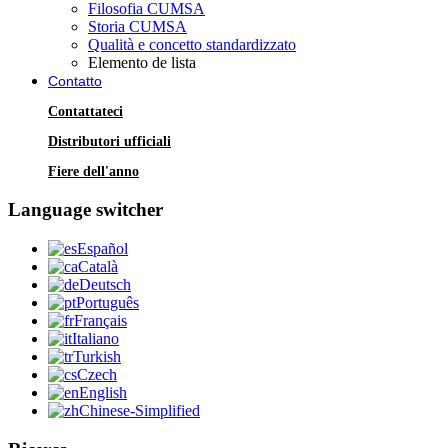
Filosofia CUMSA
Storia CUMSA
Qualità e concetto standardizzato
Elemento de lista
Contatto
Contattateci
Distributori ufficiali
Fiere dell'anno
Language switcher
Español
Català
Deutsch
Português
Français
Italiano
Turkish
Czech
English
Chinese-Simplified