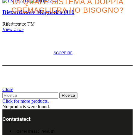
DI QUALE SISTEMA A DOPPIA
CREMAGLIERA HO BISOGNO?
Distanziatore Magnetico Ø10
Riferimento: TM
Cercate l'opzione migliore
View more
per il vostro progetto
SCOPRIRE
Close
Ricerca
Click for more products.
No products were found.
Contattateci:
Carrer d'Isaac Peral, 21