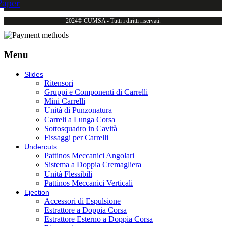
Paper
2024© CUMSA - Tutti i diritti riservati.
Menu
Slides
Ritensori
Gruppi e Componenti di Carrelli
Mini Carrelli
Unità di Punzonatura
Carreli a Lunga Corsa
Sottosquadro in Cavità
Fissaggi per Carrelli
Undercuts
Pattinos Meccanici Angolari
Sistema a Doppia Cremagliera
Unità Flessibili
Pattinos Meccanici Verticali
Ejection
Accessori di Espulsione
Estrattore a Doppia Corsa
Estrattore Esterno a Doppia Corsa