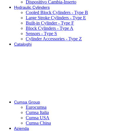
Dispositivo Cambia-Inserto
Hydraulic Cylinders
Cooled Block Cylinders - Type B
Large Stroke Cylinders - Type E
Built-in Cylinder - Type F
Block Cylinders - Type A
Sensors - Type S
Cylinder Accessories - Type Z
Cataloghi
Cumsa Group
Eurocumsa
Cumsa Italia
Cumsa USA
Cumsa China
Azienda