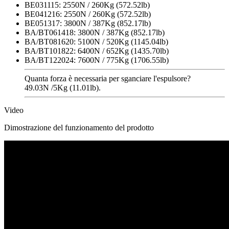
BE031115: 2550N / 260Kg (572.52lb)
BE041216: 2550N / 260Kg (572.52lb)
BE051317: 3800N / 387Kg (852.17lb)
BA/BT061418: 3800N / 387Kg (852.17lb)
BA/BT081620: 5100N / 520Kg (1145.04lb)
BA/BT101822: 6400N / 652Kg (1435.70lb)
BA/BT122024: 7600N / 775Kg (1706.55lb)
Quanta forza è necessaria per sganciare l'espulsore?
49.03N /5Kg (11.01lb).
Video
Dimostrazione del funzionamento del prodotto