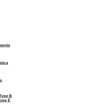
mento
atica
to
 Type B
Type E