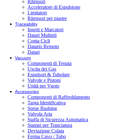
Ritensori
Acceleratore di Espulsione
Limitatori
Ritensori per piastre
Traceability
Inserti e Marcatori
Datari Multipli
Conta Cicli
Datario Remoto
Datari
Vacuum
Componenti di Tenuta
Uscita dei Gas
Espulsori & Tubolare
Valvole e Pistoni
Unità per Vuoto
Accessories
Componenti di Raffreddamento
Targa Identificativa
Sprue Bushing
Valvola Aria
Staffa di Sicurezza Automatica
Stampi per Tranciatura
Deviazione Colata
Ferma Cavo / Tubo