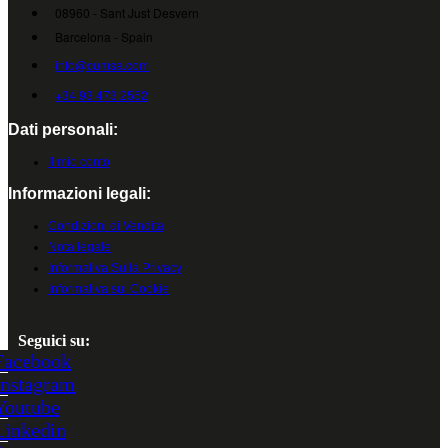
08960 - Sant Just Desvern
Barcelona - Spain
info@cumsa.com
+34 93 473 2552
Dati personali:
Il mio conto
Informazioni legali:
Condizioni di Vendita
Nota legale
Informativa Sulla Privacy
Informativa sui Cookie
Seguici su:
Facebook
Instagram
Youtube
Linkedin