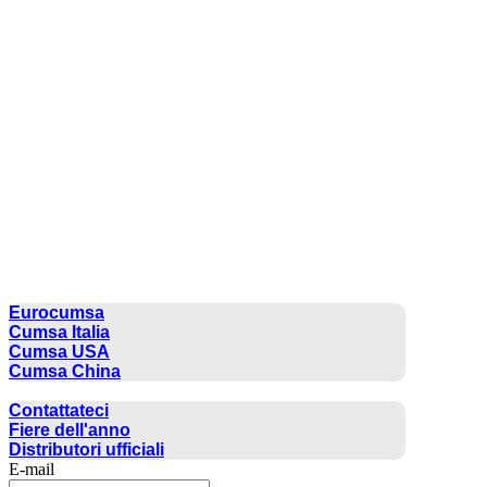
CUMSA GROUP
Eurocumsa
Cumsa Italia
Cumsa USA
Cumsa China
CONTATTO
Contattateci
Fiere dell'anno
Distributori ufficiali
E-mail