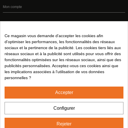
Mon compte
Informations légales:
Conditions de Vente
Ce magasin vous demande d'accepter les cookies afin
d'optimiser les performances, les fonctionnalités des réseaux
Avis juridique
sociaux et la pertinence de la publicité. Les cookies tiers liés aux
Politique de Confidentialité
réseaux sociaux et à la publicité sont utilisés pour vous offrir des
Politique en Matière de Cookies
fonctionnalités optimisées sur les réseaux sociaux, ainsi que des
publicités personnalisées. Acceptez-vous ces cookies ainsi que
les implications associées à l'utilisation de vos données
Suivez-nous sur:
personnelles ?
Accepter
2024© CUMSA - Tous droits réservés
Configurer
Rejeter