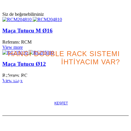
Siz de beğenebilirsiniz
Maça Tutucu M Ø16
Referans: RCM
View more
HANGİ DOUBLE RACK SISTEMI
İHTİYACIM VAR?
Maça Tutucu Ø12
Referans: RC
Projeniz için en iyi seçeneği
View more
arayın
KEŞFET