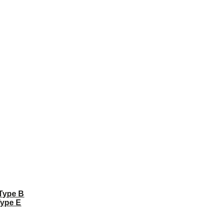
 Type B
Type E