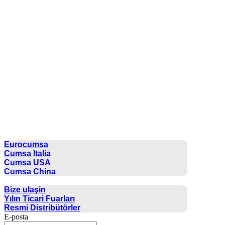
CUMSA GROUP
Eurocumsa
Cumsa Italia
Cumsa USA
Cumsa China
İLETIŞIM
Bize ulaşin
Yılın Ticari Fuarları
Resmi Distribütörler
E-posta