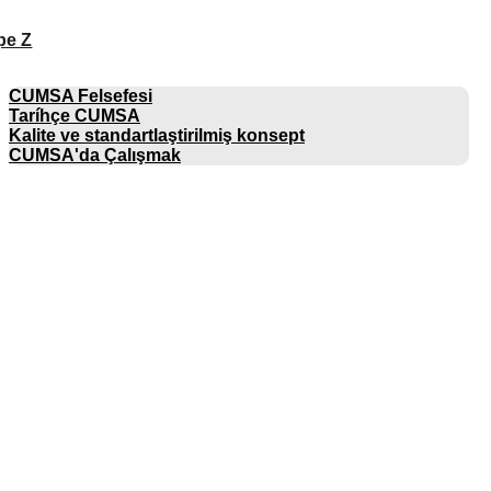
pe Z
ŞIRKET
CUMSA Felsefesi
Taríhçe CUMSA
Kalite ve standartlaştirilmiş konsept
CUMSA'da Çalışmak
KATALOGLAR