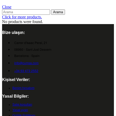
Close
Arama
Click for more products.
No products were found.
Bize ulaşın:
Carrer d'Isaac Peral, 21
08960 - Sant Just Desvern
Barcelona - Spain
info@cumsa.com
+34 93 473 2552
Kişisel Veriler:
Benim hesabım
Yasal Bilgiler:
Satış koşulları
Yasal uyarı
Gizlilik Politikası