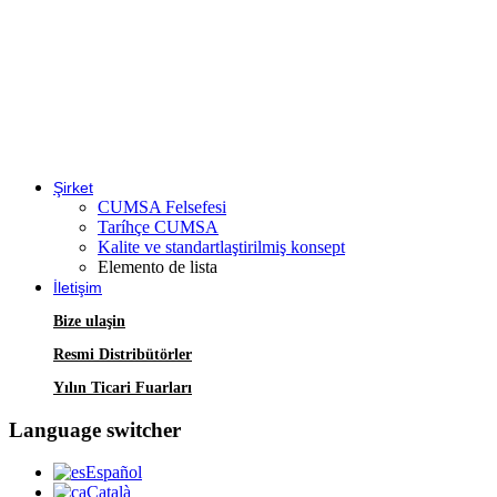
Şirket
CUMSA Felsefesi
Taríhçe CUMSA
Kalite ve standartlaştirilmiş konsept
Elemento de lista
İletişim
Bize ulaşin
Resmi Distribütörler
Yılın Ticari Fuarları
Language switcher
Español
Català