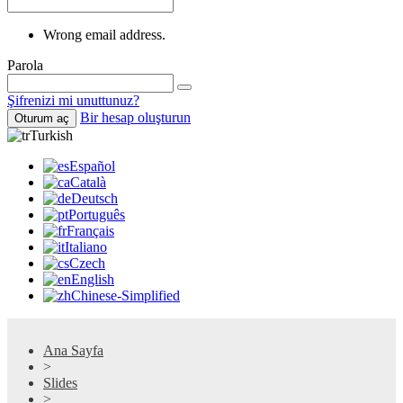
Wrong email address.
Parola
Şifrenizi mi unuttunuz?
Bir hesap oluşturun
Oturum aç
Turkish
Español
Català
Deutsch
Português
Français
Italiano
Czech
English
Chinese-Simplified
Ana Sayfa
>
Slides
>