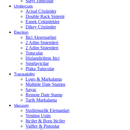
Slayt Tutucular
Undercuts
Açisal Çözümler
Double Rack Sistemi
Esnek Çekirdekler
Dikey Çözümler
Ejection
İtici Aksesuarları
2 Adim Sistemleri
2 Adim Sistemleri
Tutucular
Hizlandirilmiş Itici
Sinirlayicilar
Plaka Tutucular
Traceability
Logo & Markalama
Multiple Date Stamps
Sayaç
Remote Date Stamp
Tarih Markalama
Vacuum
Sizdirmazlik Elemanlari
Venting Units
Iticiler & Boru Iticiler
Valfler & Pistonlar