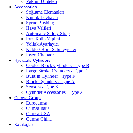
Vakum Üniteleri
Accessories
Soğutma Elemanları
Kimlik Levhaları
Sprue Bushing
Hava Valfleri
Automatic Safety Strap
Pres Kalip Yapimi
Yolluk Ayarlayıcı
Kablo / Boru Sabitleyiciler
Insert Changer
Hydraulic Cylinders
Cooled Block Cylinders - Type B
Large Stroke Cylinders - Type E
Built-in Cylinder - Type F
Block Cylinders - Type A
Sensors - Type S
Cylinder Accessories - Type Z
Cumsa Group
Eurocumsa
Cumsa Italia
Cumsa USA
Cumsa China
Kataloglar