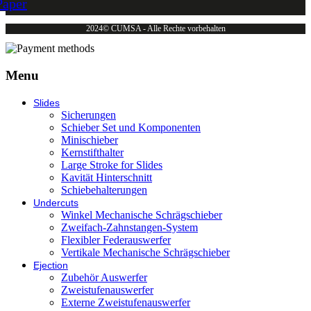
Paper
2024© CUMSA - Alle Rechte vorbehalten
Menu
Slides
Sicherungen
Schieber Set und Komponenten
Minischieber
Kernstifthalter
Large Stroke for Slides
Kavität Hinterschnitt
Schiebehalterungen
Undercuts
Winkel Mechanische Schrägschieber
Zweifach-Zahnstangen-System
Flexibler Federauswerfer
Vertikale Mechanische Schrägschieber
Ejection
Zubehör Auswerfer
Zweistufenauswerfer
Externe Zweistufenauswerfer