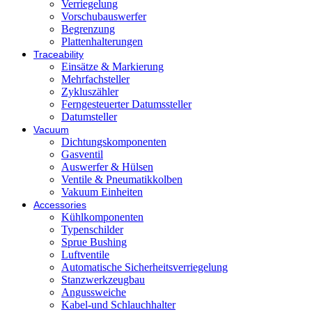
Verriegelung
Vorschubauswerfer
Begrenzung
Plattenhalterungen
Traceability
Einsätze & Markierung
Mehrfachsteller
Zykluszähler
Ferngesteuerter Datumssteller
Datumsteller
Vacuum
Dichtungskomponenten
Gasventil
Auswerfer & Hülsen
Ventile & Pneumatikkolben
Vakuum Einheiten
Accessories
Kühlkomponenten
Typenschilder
Sprue Bushing
Luftventile
Automatische Sicherheitsverriegelung
Stanzwerkzeugbau
Angussweiche
Kabel-und Schlauchhalter