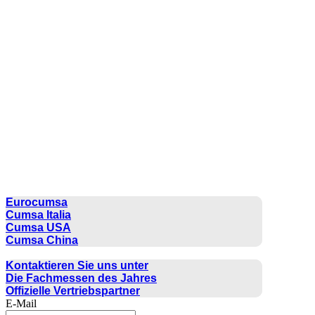
CUMSA GROUP
Eurocumsa
Cumsa Italia
Cumsa USA
Cumsa China
KONTAKT
Kontaktieren Sie uns unter
Die Fachmessen des Jahres
Offizielle Vertriebspartner
E-Mail