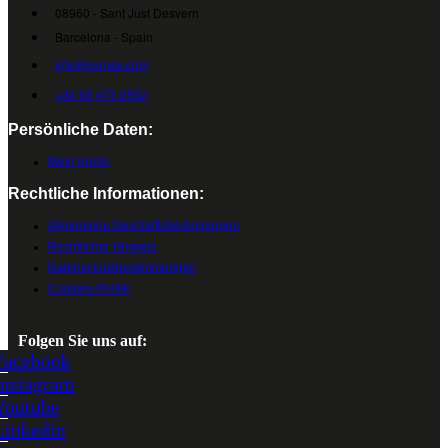
08960 - Sant Just Desvern
Barcelona - Spain
info@cumsa.com
+34 93 473 2552
Persönliche Daten:
Mein Konto
Rechtliche Informationen:
Allgemeine Geschäftsbedingungen
Rechtlicher Hinweis
Datenschutzbestimmungen
Cookies-Politik
Folgen Sie uns auf:
Facebook
Instagram
Youtube
Linkedin