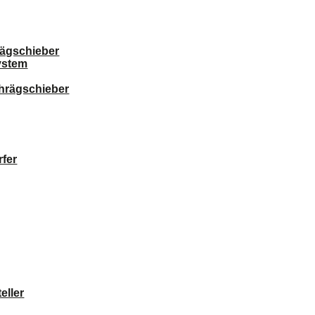
ägschieber
ystem
chrägschieber
fer
eller