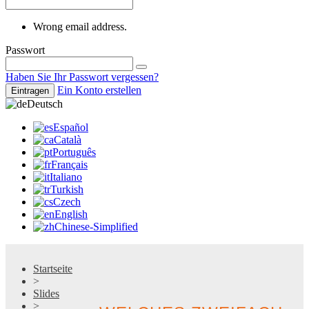
Wrong email address.
Passwort
Haben Sie Ihr Passwort vergessen?
Ein Konto erstellen
Eintragen
Deutsch
Español
Català
Português
Français
Italiano
Turkish
Czech
English
Chinese-Simplified
Startseite
>
Slides
>