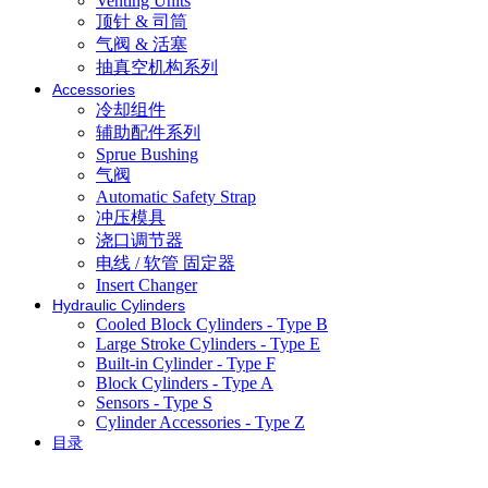
Venting Units
顶针 & 司筒
气阀 & 活塞
抽真空机构系列
Accessories
冷却组件
辅助配件系列
Sprue Bushing
气阀
Automatic Safety Strap
冲压模具
浇口调节器
电线 / 软管 固定器
Insert Changer
Hydraulic Cylinders
Cooled Block Cylinders - Type B
Large Stroke Cylinders - Type E
Built-in Cylinder - Type F
Block Cylinders - Type A
Sensors - Type S
Cylinder Accessories - Type Z
目录