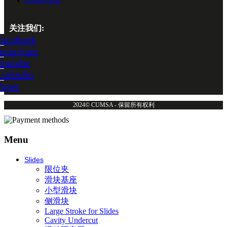
Cookies 政策
关注我们:
Facebook
Instagram
Youtube
Linkedin
Paper
2024© CUMSA - 保留所有权利
Menu
Slides
限位夹
滑块基座
小型滑块
侧滑块
Large Stroke for Slides
Cavity Undercut