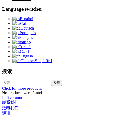
Language switcher
Español
Català
Deutsch
Português
Français
Italiano
Turkish
Czech
English
Chinese-Simplified
搜索
搜索
Click for more products.
No products were found.
Left column
联系我们
致电我们
通讯