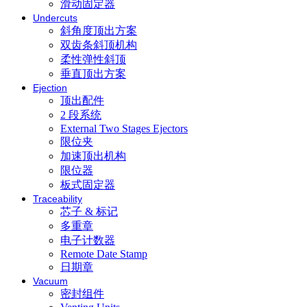
滑动固定器
Undercuts
斜角度顶出方案
双齿条斜顶机构
柔性弹性斜顶
垂直顶出方案
Ejection
顶出配件
2 段系统
External Two Stages Ejectors
限位夹
加速顶出机构
限位器
板式固定器
Traceability
芯子 & 标记
多重章
电子计数器
Remote Date Stamp
日期章
Vacuum
密封组件