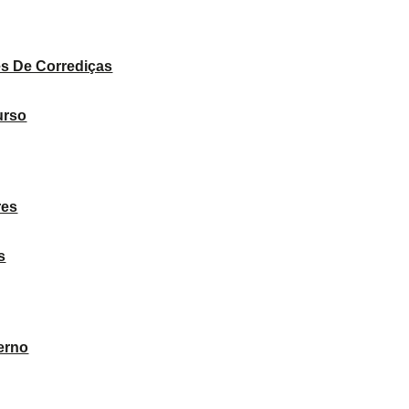
PRODUTOS
s De Corrediças
urso
res
s
erno