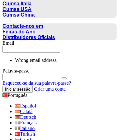
Cumsa Italia
Cumsa USA
Cumsa China
CONTACTO
Contacte-nos em
Feiras do Ano
Distribuidores Oficiais
Email
Wrong email address.
Palavra-passe
Esqueceu-se da sua palavra-passe?
Criar uma conta
Iniciar sessão
Português
Español
Català
Deutsch
Français
Italiano
Turkish
Czech