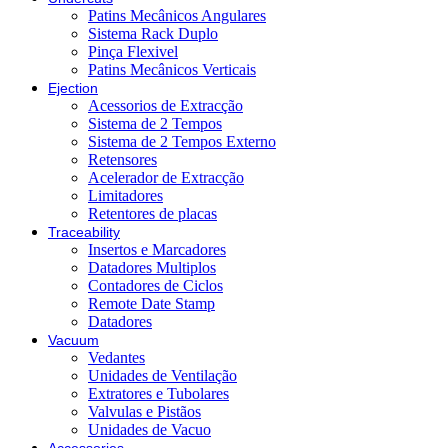
Patins Mecânicos Angulares
Sistema Rack Duplo
Pinça Flexivel
Patins Mecânicos Verticais
Ejection
Acessorios de Extracção
Sistema de 2 Tempos
Sistema de 2 Tempos Externo
Retensores
Acelerador de Extracção
Limitadores
Retentores de placas
Traceability
Insertos e Marcadores
Datadores Multiplos
Contadores de Ciclos
Remote Date Stamp
Datadores
Vacuum
Vedantes
Unidades de Ventilação
Extratores e Tubolares
Valvulas e Pistãos
Unidades de Vacuo
Accessories