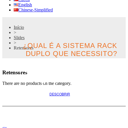
English
Chinese-Simplified
Início
>
Slides
>
¿QUAL É A SISTEMA RACK
Retensores
DUPLO QUE NECESSITO?
Procure a melhor opção
Retensores
para o seu projeto
There are no products on the category.
DESCOBRIR