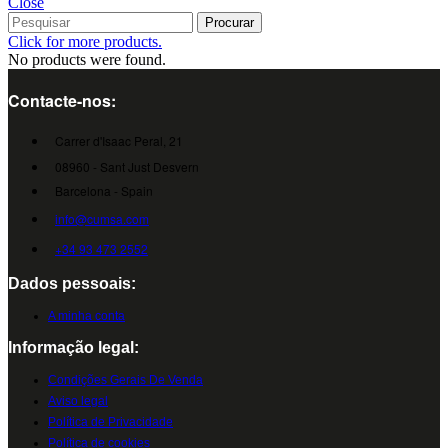
Close
Procurar
Click for more products.
No products were found.
Contacte-nos:
Carrer d'Isaac Peral, 21
08960 - Sant Just Desvern
Barcelona - Spain
info@cumsa.com
+34 93 473 2552
Dados pessoais:
A minha conta
Informação legal:
Condições Gerais De Venda
Aviso legal
Política de Privacidade
Política de cookies