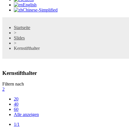
English
Chinese-Simplified
Startseite
>
Slides
>
Kernstifthalter
Kernstifthalter
Filtern nach
2
20
40
60
Alle anzeigen
1/1