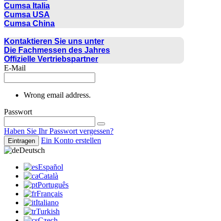
Cumsa Italia
Cumsa USA
Cumsa China
KONTAKT
Kontaktieren Sie uns unter
Die Fachmessen des Jahres
Offizielle Vertriebspartner
E-Mail
Wrong email address.
Passwort
Haben Sie Ihr Passwort vergessen?
Ein Konto erstellen
Eintragen
Deutsch
Español
Català
Português
Français
Italiano
Turkish
Czech