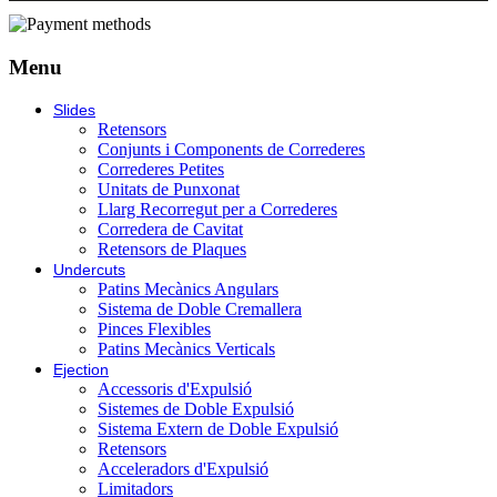
Menu
Slides
Retensors
Conjunts i Components de Correderes
Correderes Petites
Unitats de Punxonat
Llarg Recorregut per a Correderes
Corredera de Cavitat
Retensors de Plaques
Undercuts
Patins Mecànics Angulars
Sistema de Doble Cremallera
Pinces Flexibles
Patins Mecànics Verticals
Ejection
Accessoris d'Expulsió
Sistemes de Doble Expulsió
Sistema Extern de Doble Expulsió
Retensors
Acceleradors d'Expulsió
Limitadors