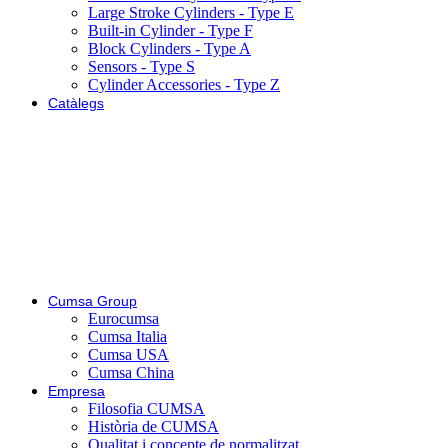
Large Stroke Cylinders - Type E
Built-in Cylinder - Type F
Block Cylinders - Type A
Sensors - Type S
Cylinder Accessories - Type Z
Catàlegs
Cumsa Group
Eurocumsa
Cumsa Italia
Cumsa USA
Cumsa China
Empresa
Filosofia CUMSA
Història de CUMSA
Qualitat i concepte de normalitzat