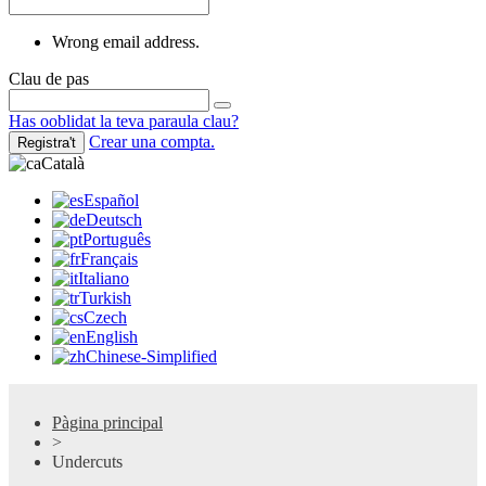
Wrong email address.
Clau de pas
Has ooblidat la teva paraula clau?
Crear una compta.
Registra't
Català
Español
Deutsch
Português
Français
Italiano
Turkish
Czech
English
Chinese-Simplified
Pàgina principal
>
Undercuts