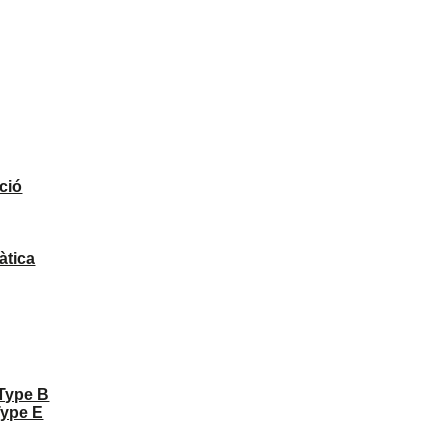
ció
àtica
 Type B
Type E