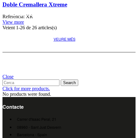
Doble Cremallera Xtreme
Descobreix la millor opció
Referència: XR
pel teu projecte
View more
Veient
1
-26 de 26 articles(s)
VEURE MÉS
Close
Search
Click for more products.
No products were found.
Contacte
Carrer d'Isaac Peral, 21
08960 - Sant Just Desvern
Barcelona - Spain