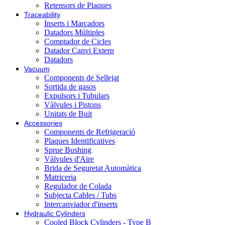
Retensors de Plaques
Traceability
Inserts i Marcadors
Datadors Múltiples
Comptador de Cicles
Datador Canvi Extern
Datadors
Vacuum
Components de Sellejat
Sortida de gasos
Expulsors i Tubulars
Vàlvules i Pistons
Unitats de Buit
Accessories
Components de Refrigeració
Plaques Identificatives
Sprue Bushing
Vàlvules d'Aire
Brida de Seguretat Automàtica
Matriceria
Regulador de Colada
Subjecta Cables / Tubs
Intercanviador d'inserts
Hydraulic Cylinders
Cooled Block Cylinders - Type B