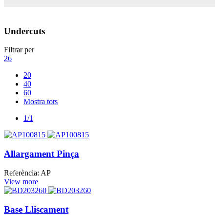
Undercuts
Filtrar per
26
20
40
60
Mostra tots
1/1
Allargament Pinça
Referència: AP
View more
Base Lliscament