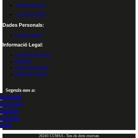
info@cumsa.com
+34 93 473 2552
Dades Personals:
La meva compta
Informació Legal:
Condicions de Venda
Avís legal
Política de Privacitat
Política de Cookies
Segeuix-nos a:
Facebook
Instagram
Youtube
Linkedin
Paper
2024© CUMSA - Tots els drets reservats