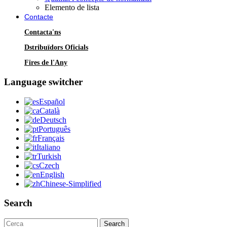
Elemento de lista
Contacte
Contacta'ns
Dstribuïdors Oficials
Fires de l'Any
Language switcher
Español
Català
Deutsch
Português
Français
Italiano
Turkish
Czech
English
Chinese-Simplified
Search
Search