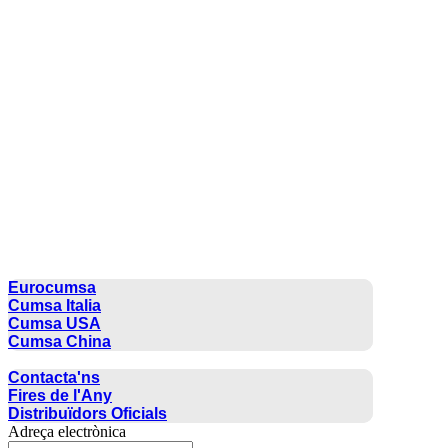
CUMSA GROUP
Eurocumsa
Cumsa Italia
Cumsa USA
Cumsa China
CONTACTE
Contacta'ns
Fires de l'Any
Distribuïdors Oficials
Adreça electrònica