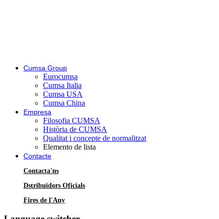
Cumsa Group
Eurocumsa
Cumsa Italia
Cumsa USA
Cumsa China
Empresa
Filosofia CUMSA
Història de CUMSA
Qualitat i concepte de normalitzat
Elemento de lista
Contacte
Contacta'ns
Dstribuïdors Oficials
Fires de l'Any
Language switcher