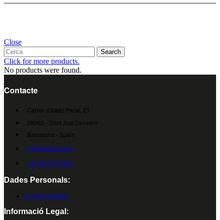
Close
Search
Click for more products.
No products were found.
Contacte
Carrer d'Isaac Peral, 21
08960 - Sant Just Desvern
Barcelona - Spain
info@cumsa.com
+34 93 473 2552
Dades Personals:
La meva compta
Informació Legal: