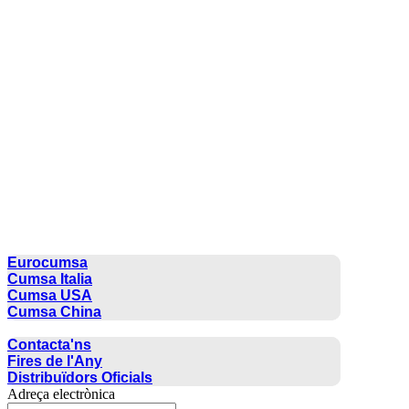
CUMSA GROUP
Eurocumsa
Cumsa Italia
Cumsa USA
Cumsa China
CONTACTE
Contacta'ns
Fires de l'Any
Distribuïdors Oficials
Adreça electrònica