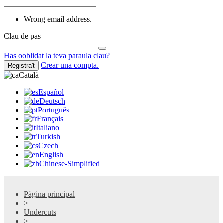
Wrong email address.
Clau de pas
Has ooblidat la teva paraula clau?
Crear una compta.
Registra't
Català
Español
Deutsch
Português
Français
Italiano
Turkish
Czech
English
Chinese-Simplified
Pàgina principal
>
Undercuts
>