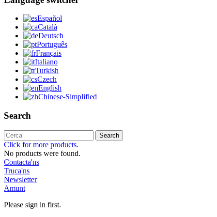
Español
Català
Deutsch
Português
Français
Italiano
Turkish
Czech
English
Chinese-Simplified
Search
Search
Click for more products.
No products were found.
Contacta'ns
Truca'ns
Newsletter
Amunt
Please sign in first.