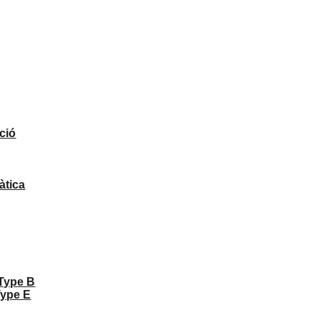
ció
àtica
 Type B
Type E