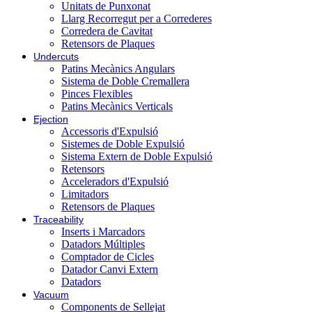
Unitats de Punxonat
Llarg Recorregut per a Correderes
Corredera de Cavitat
Retensors de Plaques
Undercuts
Patins Mecànics Angulars
Sistema de Doble Cremallera
Pinces Flexibles
Patins Mecànics Verticals
Ejection
Accessoris d'Expulsió
Sistemes de Doble Expulsió
Sistema Extern de Doble Expulsió
Retensors
Acceleradors d'Expulsió
Limitadors
Retensors de Plaques
Traceability
Inserts i Marcadors
Datadors Múltiples
Comptador de Cicles
Datador Canvi Extern
Datadors
Vacuum
Components de Sellejat