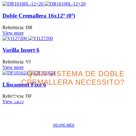
Doble Cremallera 16x12º (0º)
Referència: DR
View more
Varilla Insert 6
Referència: VI
View more
QUIN SISTEMA DE DOBLE
CREMALLERA NECESSITO?
Lliscament Fixe 6
Referència: DF
Descobreix la millor opció
View more
pel teu projecte
VEURE MÉS