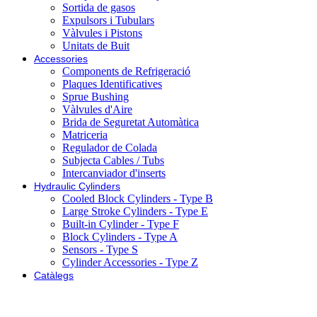
Sortida de gasos
Expulsors i Tubulars
Vàlvules i Pistons
Unitats de Buit
Accessories
Components de Refrigeració
Plaques Identificatives
Sprue Bushing
Vàlvules d'Aire
Brida de Seguretat Automàtica
Matriceria
Regulador de Colada
Subjecta Cables / Tubs
Intercanviador d'inserts
Hydraulic Cylinders
Cooled Block Cylinders - Type B
Large Stroke Cylinders - Type E
Built-in Cylinder - Type F
Block Cylinders - Type A
Sensors - Type S
Cylinder Accessories - Type Z
Catàlegs