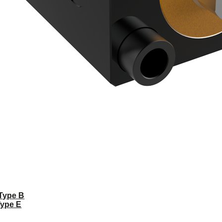
 Type B
Type E