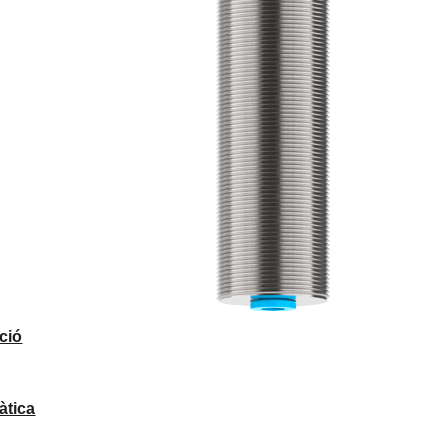
ció
àtica