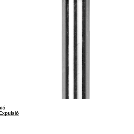
sió
Expulsió