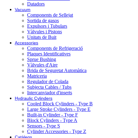
Datadors
Vacuum
Components de Sellejat
Sortida de gasos
Expulsors i Tubulars
Vàlvules i Pistons
Unitats de Buit
Accessories
Components de Refrigeració
Plaques Identificatives
Sprue Bushing
Vàlvules d'Aire
Brida de Seguretat Automàtica
Matriceria
Regulador de Colada
Subjecta Cables / Tubs
Intercanviador d'inserts
Hydraulic Cylinders
Cooled Block Cylinders - Type B
Large Stroke Cylinders - Type E
Built-in Cylinder - Type F
Block Cylinders - Type A
Sensors - Type S
Cylinder Accessories - Type Z
Catàlegs