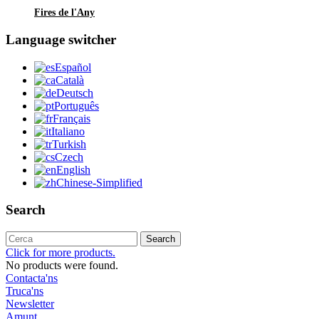
Fires de l'Any
Language switcher
Español
Català
Deutsch
Português
Français
Italiano
Turkish
Czech
English
Chinese-Simplified
Search
Search
Click for more products.
No products were found.
Contacta'ns
Truca'ns
Newsletter
Amunt