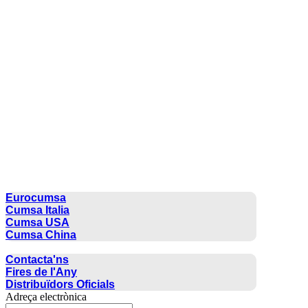
CUMSA GROUP
Eurocumsa
Cumsa Italia
Cumsa USA
Cumsa China
CONTACTE
Contacta'ns
Fires de l'Any
Distribuïdors Oficials
Adreça electrònica