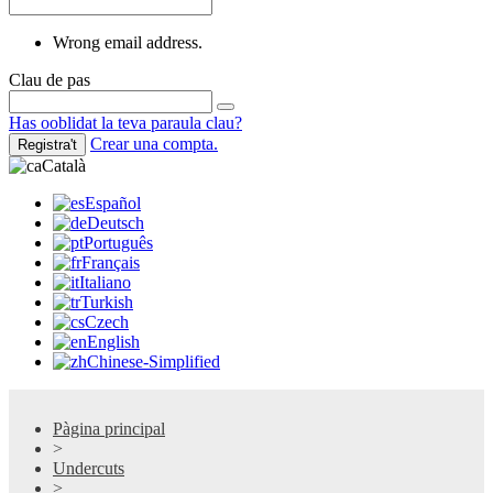
Wrong email address.
Clau de pas
Has ooblidat la teva paraula clau?
Crear una compta.
Registra't
Català
Español
Deutsch
Português
Français
Italiano
Turkish
Czech
English
Chinese-Simplified
Pàgina principal
>
Undercuts
>