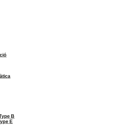
ció
àtica
 Type B
Type E