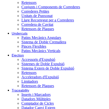
Retensors
Conjunts i Components de Correderes
Correderes Petites
Unitats de Punxonat
Llarg Recorregut per a Correderes
Corredera de Cavitat
Retensors de Plaques
Undercuts
Patins Mecànics Angulars
Sistema de Doble Cremallera
Pinces Flexibles
Patins Mecànics Verticals
Ejection
Accessoris d'Expulsió
Sistemes de Doble Expulsió
Sistema Extern de Doble Expulsió
Retensors
Acceleradors d'Expulsió
Limitadors
Retensors de Plaques
Traceability
Inserts i Marcadors
Datadors Múltiples
Comptador de Cicles
Datador Canvi Extern