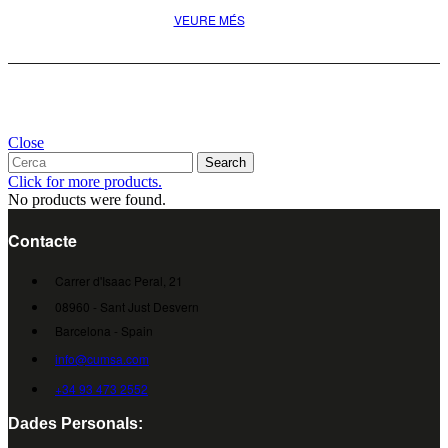
VEURE MÉS
Close
Search
Click for more products.
No products were found.
Contacte
Carrer d'Isaac Peral, 21
08960 - Sant Just Desvern
Barcelona - Spain
info@cumsa.com
+34 93 473 2552
Dades Personals: