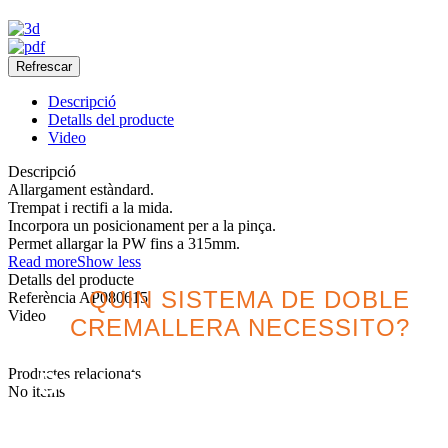
Descripció
Detalls del producte
Video
Descripció
Allargament estàndard.
Trempat i rectifi a la mida.
Incorpora un posicionament per a la pinça.
Permet allargar la PW fins a 315mm.
Read more
Show less
Detalls del producte
QUIN SISTEMA DE DOBLE
Referència
AP080615
Video
CREMALLERA NECESSITO?
Productes relacionats
Descobreix la millor opció
No items
pel teu projecte