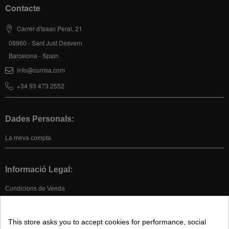
Contacte
Carrer d'Isaac Peral, 21
08960 - Sant Just Desvern
Barcelona - Spain
info@cumsa.com
+34 93 473 2552
Dades Personals:
La meva compta
Informació Legal:
Condicions de Venda
Avís legal
Política de Privacitat
This store asks you to accept cookies for performance, social
Política de Cookies