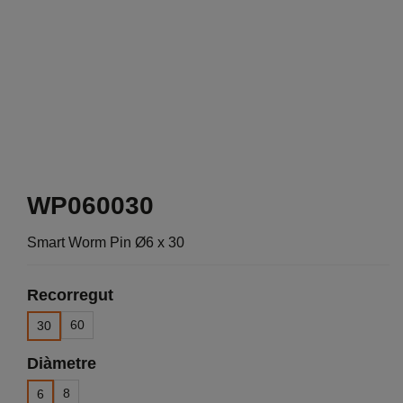
WP060030
Smart Worm Pin Ø6 x 30
Recorregut
60
30
Diàmetre
8
6