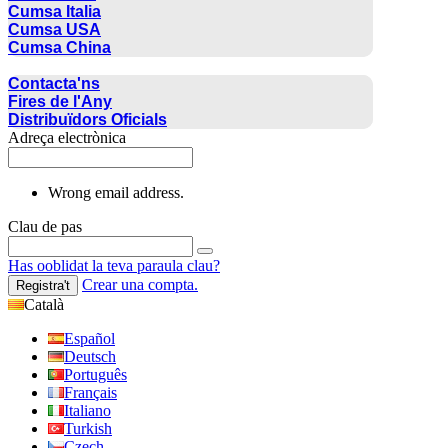
Cumsa Italia
Cumsa USA
Cumsa China
CONTACTE
Contacta'ns
Fires de l'Any
Distribuïdors Oficials
Adreça electrònica
Wrong email address.
Clau de pas
Has ooblidat la teva paraula clau?
Crear una compta.
Registra't
Català
Español
Deutsch
Português
Français
Italiano
Turkish
Czech