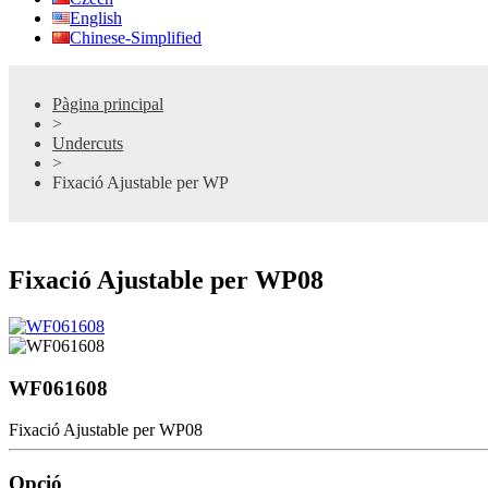
English
Chinese-Simplified
Pàgina principal
>
Undercuts
>
Fixació Ajustable per WP
Fixació Ajustable per WP08
WF061608
Fixació Ajustable per WP08
Opció