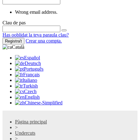
Wrong email address.
Clau de pas
Has ooblidat la teva paraula clau?
Crear una compta.
Registra't
Català
Español
Deutsch
Português
Français
Italiano
Turkish
Czech
English
Chinese-Simplified
Pàgina principal
>
Undercuts
>