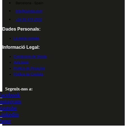
Barcelona - Spain
info@cumsa.com
+34 93 473 2552
Dades Personals:
La meva compta
Informació Legal:
Condicions de Venda
Avís legal
Política de Privacitat
Política de Cookies
Segeuix-nos a:
Facebook
Instagram
Youtube
Linkedin
Paper