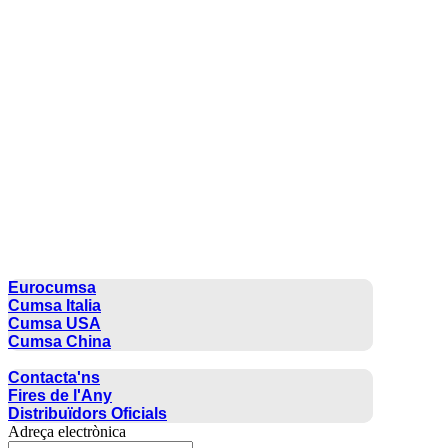
CUMSA GROUP
Eurocumsa
Cumsa Italia
Cumsa USA
Cumsa China
CONTACTE
Contacta'ns
Fires de l'Any
Distribuïdors Oficials
Adreça electrònica