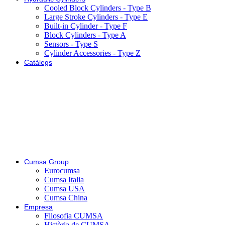
Cooled Block Cylinders - Type B
Large Stroke Cylinders - Type E
Built-in Cylinder - Type F
Block Cylinders - Type A
Sensors - Type S
Cylinder Accessories - Type Z
Catàlegs
Cumsa Group
Eurocumsa
Cumsa Italia
Cumsa USA
Cumsa China
Empresa
Filosofia CUMSA
Història de CUMSA