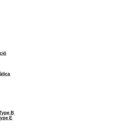
ció
àtica
 Type B
Type E