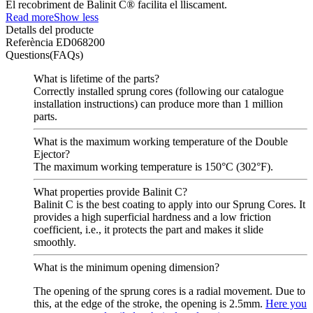
El recobriment de Balinit C® facilita el lliscament.
Read more
Show less
Detalls del producte
Referència
ED068200
Questions(FAQs)
What is lifetime of the parts?
Correctly installed sprung cores (following our catalogue
installation instructions) can produce more than 1 million
parts.
What is the maximum working temperature of the Double
Ejector?
The maximum working temperature is 150°C (302°F).
What properties provide Balinit C?
Balinit C is the best coating to apply into our Sprung Cores. It
provides a high superficial hardness and a low friction
coefficient, i.e., it protects the part and makes it slide
smoothly.
What is the minimum opening dimension?
The opening of the sprung cores is a radial movement. Due to
this, at the edge of the stroke, the opening is 2.5mm.
Here you