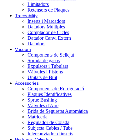
Limitadors
Retensors de Plaques
Traceability
Inserts i Marcadors
Datadors Múltiples
Comptador de Cicles
Datador Canvi Extern
Datadors
Vacuum
Components de Sellejat
Sortida de gasos
Expulsors i Tubulars
Vàlvules i Pistons
Unitats de Buit
Accessories
Components de Refrigeració
Plaques Identificatives
Sprue Bushing
Vàlvules d'Aire
Brida de Seguretat Automàtica
Matriceria
Regulador de Colada
Subjecta Cables / Tubs
Intercanviador d'inserts
Hydraulic Cylinders