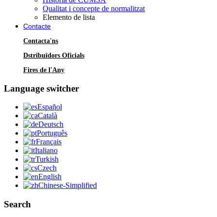
Qualitat i concepte de normalitzat
Elemento de lista
Contacte
Contacta'ns
Dstribuïdors Oficials
Fires de l'Any
Language switcher
Español
Català
Deutsch
Português
Français
Italiano
Turkish
Czech
English
Chinese-Simplified
Search