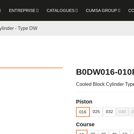
ENTREPRISE
CATALOGUES
CUMSA GROUP
CO
ylinder - Type DW
d Block Cylinder Type B – Fixing Style DW
B0DW016-010
Cooled Block Cylinder Typ
Piston
025
032
040
0
016
Course