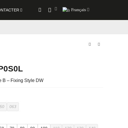
Français
NTACTER
P0S0L
e B – Fixing Style DW
50
063