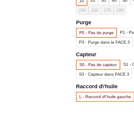
20
30
40
50
10
150
160
170
180
Purge
P1 - P
P0 - Pas de purge
P3 - Purge dans le FACE 3
Capteur
S1 - 
S0 - Pas de capteur
S3 - Capteur dans FACE 3
Raccord d\'huile
L - Raccord d\'huile gauche