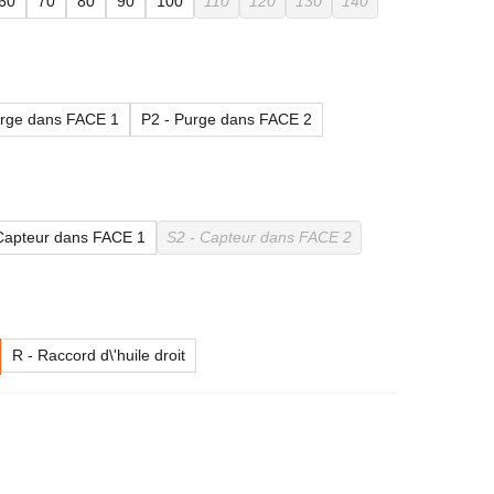
60
70
80
90
100
110
120
130
140
urge dans FACE 1
P2 - Purge dans FACE 2
Capteur dans FACE 1
S2 - Capteur dans FACE 2
R - Raccord d\'huile droit