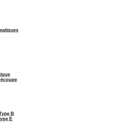
matiques
tique
 Découpe
 Type B
Type E