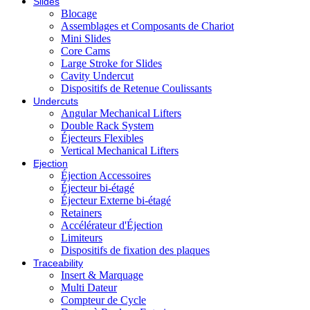
Slides
Blocage
Assemblages et Composants de Chariot
Mini Slides
Core Cams
Large Stroke for Slides
Cavity Undercut
Dispositifs de Retenue Coulissants
Undercuts
Angular Mechanical Lifters
Double Rack System
Éjecteurs Flexibles
Vertical Mechanical Lifters
Ejection
Éjection Accessoires
Éjecteur bi-étagé
Éjecteur Externe bi-étagé
Retainers
Accélérateur d'Éjection
Limiteurs
Dispositifs de fixation des plaques
Traceability
Insert & Marquage
Multi Dateur
Compteur de Cycle