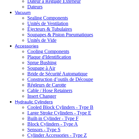
Dateur à Reglage Exterieur
Dateurs
Vacuum
Sealing Components
Unités de Ventilation
Éjecteurs & Tubulaires
Soupapes & Piston Pneumatiques
Unités de Vide
Accessories
Cooling Components
Plaque d'Identification
Sprue Bushing
Soupape à Air
Bride de Sécurité Automatique
Construction d’outils de Découpe
Régleurs de Carotte
Cable / Hose Retainers
Insert Changer
Hydraulic Cylinders
Cooled Block Cylinders - Type B
Large Stroke Cylinders - Type E
Built-in Cylinder - Type F
Block Cylinders - Type A
Sensors - Type S
Cylinder Accessories - Type Z