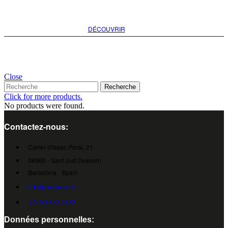
option pour votre projet
DÉCOUVRIR
Close
Recherche
Click for more products.
No products were found.
Contactez-nous:
Carrer d'Isaac Peral, 21
08960 - Sant Just Desvern
Barcelona - Spain
info@cumsa.com
+34 93 473 2552
Données personnelles: