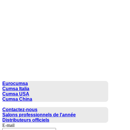
CUMSA GROUP
Eurocumsa
Cumsa Italia
Cumsa USA
Cumsa China
CONTACTER
Contactez-nous
Salons professionnels de l'année
Distributeurs officiels
E-mail