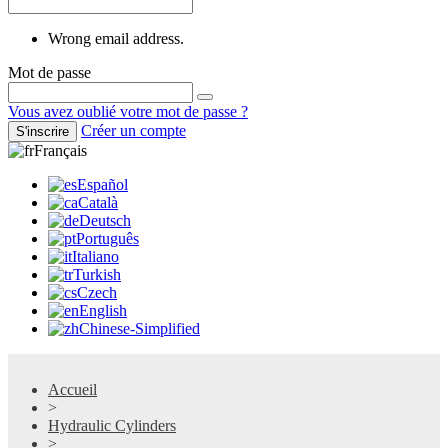
Wrong email address.
Mot de passe
Vous avez oublié votre mot de passe ?
Créer un compte
S'inscrire
Français
Español
Català
Deutsch
Português
Italiano
Turkish
Czech
English
Chinese-Simplified
Accueil
>
Hydraulic Cylinders
>