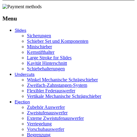
Menu
Slides
Sicherungen
Schieber Set und Komponenten
Minischieber
Kernstifthalter
Large Stroke for Slides
Kavität Hinterschnitt
Schiebehalterungen
Undercuts
Winkel Mechanische Schrägschieber
Zweifach-Zahnstangen-System
Flexibler Federauswerfer
Vertikale Mechanische Schrägschieber
Ejection
Zubehör Auswerfer
Zweistufenauswerfer
Externe Zweistufenauswerfer
Verriegelung
Vorschubauswerfer
Begrenzung