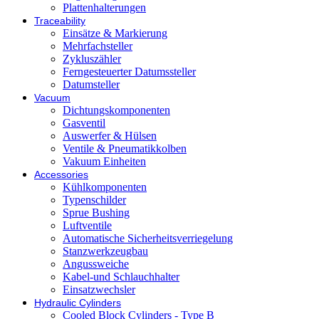
Plattenhalterungen
Traceability
Einsätze & Markierung
Mehrfachsteller
Zykluszähler
Ferngesteuerter Datumssteller
Datumsteller
Vacuum
Dichtungskomponenten
Gasventil
Auswerfer & Hülsen
Ventile & Pneumatikkolben
Vakuum Einheiten
Accessories
Kühlkomponenten
Typenschilder
Sprue Bushing
Luftventile
Automatische Sicherheitsverriegelung
Stanzwerkzeugbau
Angussweiche
Kabel-und Schlauchhalter
Einsatzwechsler
Hydraulic Cylinders
Cooled Block Cylinders - Type B