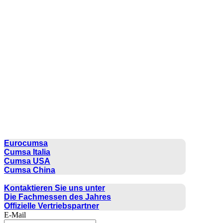
CUMSA GROUP
Eurocumsa
Cumsa Italia
Cumsa USA
Cumsa China
KONTAKT
Kontaktieren Sie uns unter
Die Fachmessen des Jahres
Offizielle Vertriebspartner
E-Mail