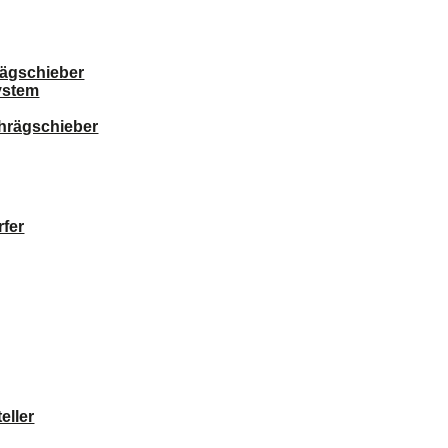
ägschieber
ystem
chrägschieber
fer
eller