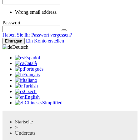
Wrong email address.
Passwort
Haben Sie Ihr Passwort vergessen?
Ein Konto erstellen
Eintragen
Deutsch
Español
Català
Português
Français
Italiano
Turkish
Czech
English
Chinese-Simplified
Startseite
>
Undercuts