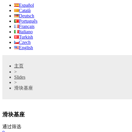
Español
Català
Deutsch
Português
Français
Italiano
Turkish
Czech
English
主页
>
Slides
>
滑块基座
滑块基座
通过筛选