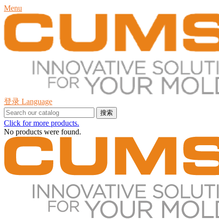
Menu
登录
Language
搜索
Click for more products.
No products were found.