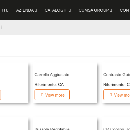
TI
AZIENDA
CATALOGHI
CUMSA GROUP
CON
i
Carrello Aggiustato
Contrasto Gui
Riferimento: CA
Riferimento: 
View more
View mo
Bussola Regolabile
CR Cooling H