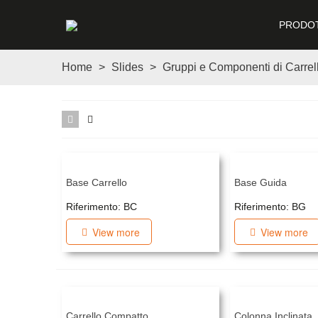
PRODOT
Home
>
Slides
>
Gruppi e Componenti di Carrell
Base Carrello
Base Guida
Riferimento: BC
Riferimento: BG
View more
View more
Carrello Compatto
Colonna Inclinata