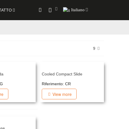
Italiano
TATTO
9
da
Cooled Compact Slide
CG
Riferimento: CR
re
View more
ose