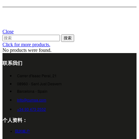
Close
搜索
Click for more products.
No products were found.
联系我们
Carrer d'Isaac Peral, 21
08960 - Sant Just Desvern
Barcelona - Spain
info@cumsa.com
+34 93 473 2552
个人资料：
我的账户