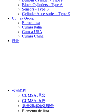
Built-in Cylinder - Type F
Block Cylinders - Type A
Sensors - Type S
Cylinder Accessories - Type Z
Cumsa Group
Eurocumsa
Cumsa Italia
Cumsa USA
Cumsa China
目录
公司名称
CUMSA 理念
CUMSA 历史
质量和标准化理念
Elemento de lista