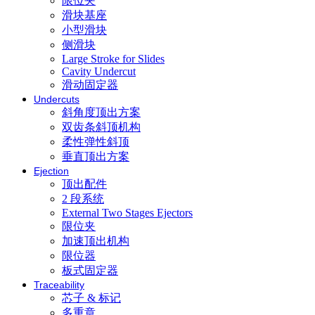
限位夹
滑块基座
小型滑块
侧滑块
Large Stroke for Slides
Cavity Undercut
滑动固定器
Undercuts
斜角度顶出方案
双齿条斜顶机构
柔性弹性斜顶
垂直顶出方案
Ejection
顶出配件
2 段系统
External Two Stages Ejectors
限位夹
加速顶出机构
限位器
板式固定器
Traceability
芯子 & 标记
多重章