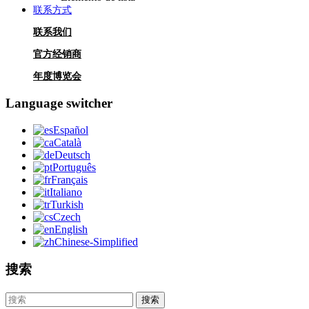
联系方式
联系我们
官方经销商
年度博览会
Language switcher
Español
Català
Deutsch
Português
Français
Italiano
Turkish
Czech
English
Chinese-Simplified
搜索
搜索