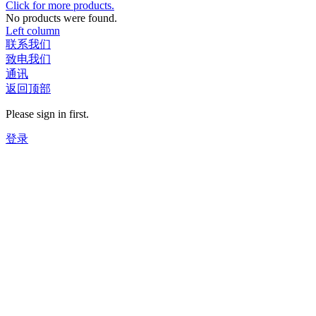
Click for more products.
No products were found.
Left column
联系我们
致电我们
通讯
返回顶部
Please sign in first.
登录