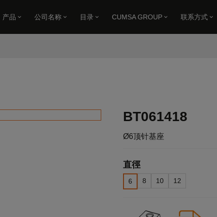
产品
公司名称
目录
CUMSA GROUP
联系方式
Ø6顶针基座
BT061418
Ø6顶针基座
直徑
8
10
12
6