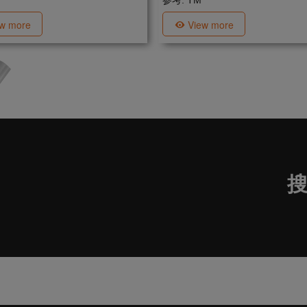
参考: TM
ew more
View more