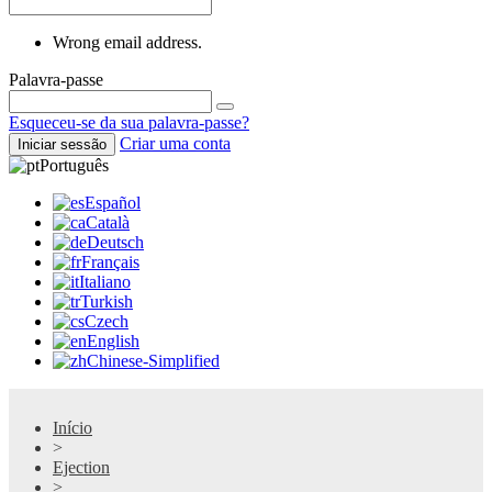
Wrong email address.
Palavra-passe
Esqueceu-se da sua palavra-passe?
Criar uma conta
Iniciar sessão
Português
Español
Català
Deutsch
Français
Italiano
Turkish
Czech
English
Chinese-Simplified
Início
>
Ejection
>