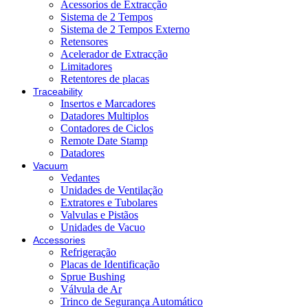
Acessorios de Extracção
Sistema de 2 Tempos
Sistema de 2 Tempos Externo
Retensores
Acelerador de Extracção
Limitadores
Retentores de placas
Traceability
Insertos e Marcadores
Datadores Multiplos
Contadores de Ciclos
Remote Date Stamp
Datadores
Vacuum
Vedantes
Unidades de Ventilação
Extratores e Tubolares
Valvulas e Pistãos
Unidades de Vacuo
Accessories
Refrigeração
Placas de Identificação
Sprue Bushing
Válvula de Ar
Trinco de Segurança Automático