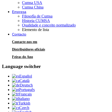
Cumsa USA
Cumsa China
Empresa
Filosofía de Cumsa
Historia CUMSA
Qualidade e conceito normalizado
Elemento de lista
Contacto
Contacte-nos em
Distribuidores oficiais
Feiras do Ano
Language switcher
Español
Català
Deutsch
Português
Français
Italiano
Turkish
Czech