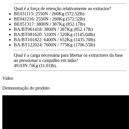
Qual é a força de retenção relativamente ao extractor?
BE031115: 2550N / 260Kg (572.52lb)
BE041216: 2550N / 260Kg (572.52lb)
BE051317: 3800N / 387Kg (852.17lb)
BA/BT061418: 3800N / 387Kg (852.17lb)
BA/BT081620: 5100N / 520Kg (1145.04lb)
BA/BT101822: 6400N / 652Kg (1435.70lb)
BA/BT122024: 7600N / 775Kg (1706.55lb)
Qual é a carga necessária para libertar os extractores da base
ao pressionar o casquilho em latão?
49.03N /5Kg (11.01lb).
Video
Demonstração do produto