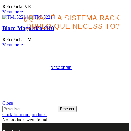
Referência: VE
View more
¿QUAL É A SISTEMA RACK
DUPLO QUE NECESSITO?
Bloco Magnético Ø10
Referência: TM
Procure a melhor opção
View more
para o seu projeto
DESCOBRIR
Close
Procurar
Click for more products.
No products were found.