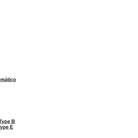
omático
 Type B
Type E