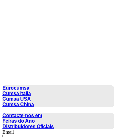
CUMSA GROUP
Eurocumsa
Cumsa Italia
Cumsa USA
Cumsa China
CONTACTO
Contacte-nos em
Feiras do Ano
Distribuidores Oficiais
Email