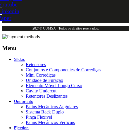
Youtube
Linkedin
Paper
2024© CUMSA - Todos os direitos reservados.
Menu
Slides
Retensores
Conjuntos e Componentes de Corrediças
Mini Corrediças
Unidade de Furação
Elemento Móvel Longo Curso
Cavity Undercut
Retentores Deslizantes
Undercuts
Patins Mecânicos Angulares
Sistema Rack Duplo
Pinça Flexivel
Patins Mecânicos Verticais
Ejection