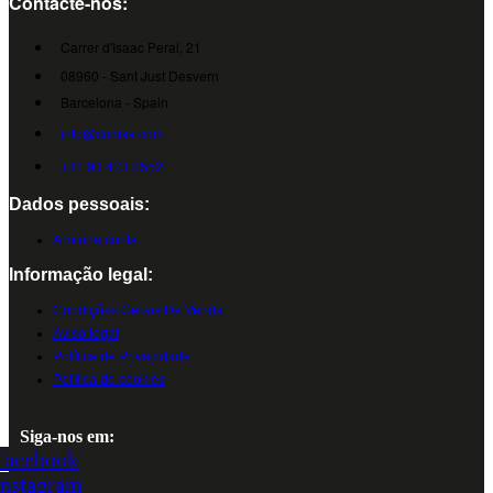
Contacte-nos:
Carrer d'Isaac Peral, 21
08960 - Sant Just Desvern
Barcelona - Spain
info@cumsa.com
+34 93 473 2552
Dados pessoais:
A minha conta
Informação legal:
Condições Gerais De Venda
Aviso legal
Política de Privacidade
Política de cookies
Siga-nos em:
Facebook
Instagram